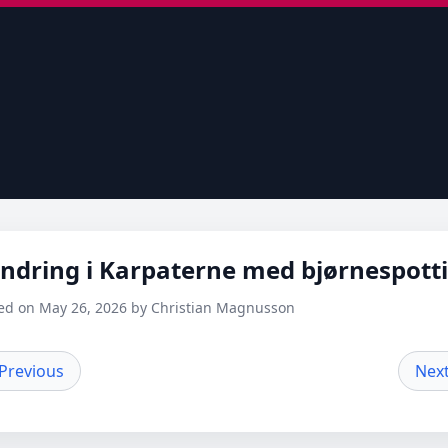
ndring i Karpaterne med bjørnespott
ed on May 26, 2026 by Christian Magnusson
 Previous
Next