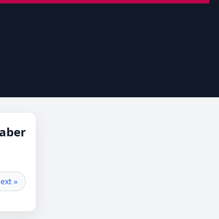
aber
ext »