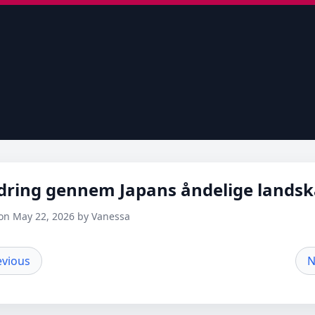
dring gennem Japans åndelige landsk
on May 22, 2026 by Vanessa
evious
N