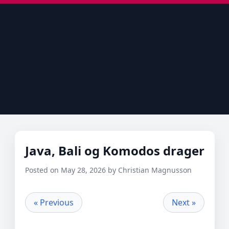
Java, Bali og Komodos drager
Posted on May 28, 2026 by Christian Magnusson
« Previous
Next »