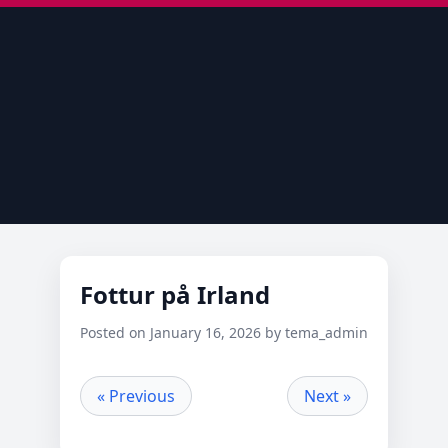
Fottur på Irland
Posted on January 16, 2026 by tema_admin
« Previous
Next »