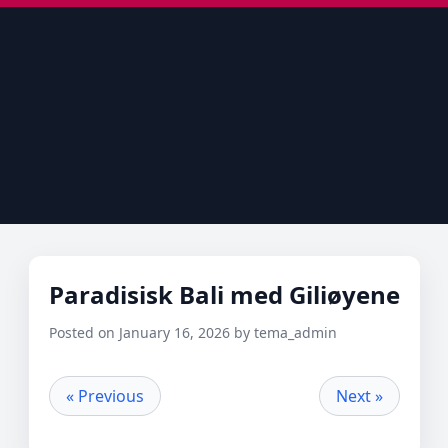
Paradisisk Bali med Giliøyene
Posted on January 16, 2026 by tema_admin
« Previous
Next »