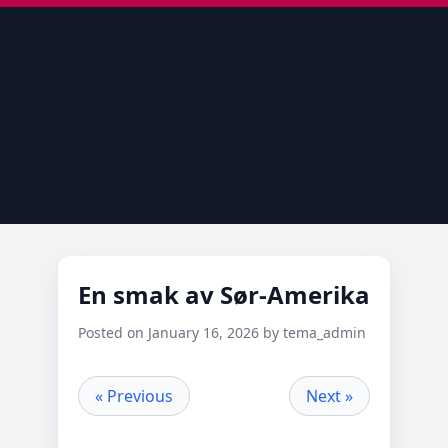
En smak av Sør-Amerika
Posted on January 16, 2026 by tema_admin
« Previous
Next »