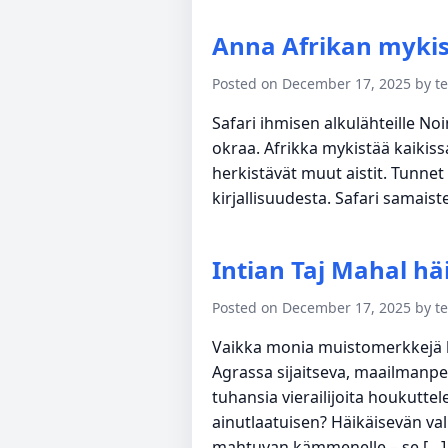
Anna Afrikan myki
Posted on December 17, 2025 by 
Safari ihmisen alkulähteille Noin
okraa. Afrikka mykistää kaikiss
herkistävät muut aistit. Tunnet i
kirjallisuudesta. Safari samaist
Intian Taj Mahal h
Posted on December 17, 2025 by 
Vaikka monia muistomerkkejä ku
Agrassa sijaitseva, maailmanpe
tuhansia vierailijoita houkutte
ainutlaatuisen? Häikäisevän va
mahtuvan kämmenelle – se […]