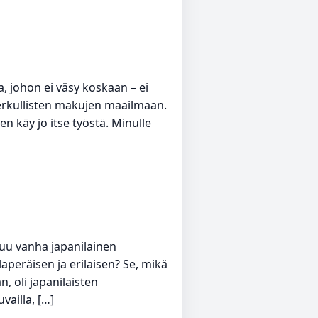
, johon ei väsy koskaan – ei
 herkullisten makujen maailmaan.
käy jo itse työstä. Minulle
luu vanha japanilainen
laperäisen ja erilaisen? Se, mikä
 oli japanilaisten
vailla, […]