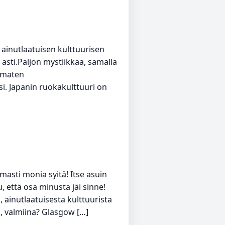
 ainutlaatuisen kulttuurisen
 asti.Paljon mystiikkaa, samalla
amaten
i. Japanin ruokakulttuuri on
sti monia syitä! Itse asuin
 että osa minusta jäi sinne!
 ainutlaatuisesta kulttuurista
n, valmiina? Glasgow […]