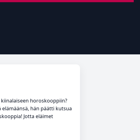
in kiinalaiseen horoskooppiin?
ä elämäänsä, hän päätti kutsua
skooppia! Jotta eläimet