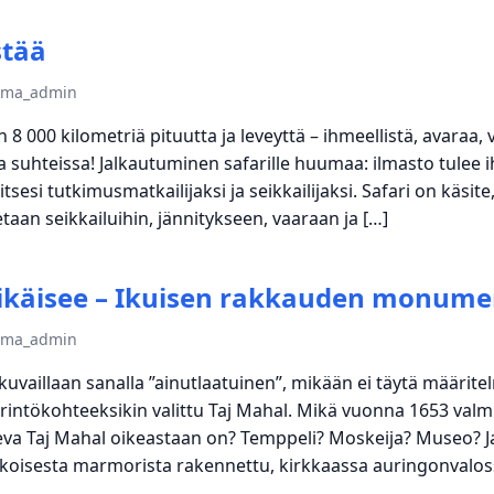
stää
tema_admin
 8 000 kilometriä pituutta ja leveyttä – ihmeellistä, avaraa, v
a suhteissa! Jalkautuminen safarille huumaa: ilmasto tulee ih
tsesi tutkimusmatkailijaksi ja seikkailijaksi. Safari on käsite,
etaan seikkailuihin, jännitykseen, vaaraan ja […]
äikäisee – Ikuisen rakkauden monume
tema_admin
vaillaan sanalla ”ainutlaatuinen”, mikään ei täytä määrite
rintökohteeksikin valittu Taj Mahal. Mikä vuonna 1653 valm
leva Taj Mahal oikeastaan on? Temppeli? Moskeija? Museo? Ja
lkoisesta marmorista rakennettu, kirkkaassa auringonvalos