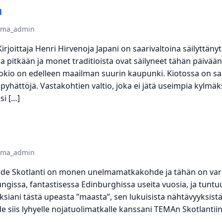
a
tema_admin
oittaja Henri Hirvenoja Japani on saarivaltoina säilyttänyt
a pitkään ja monet traditioista ovat säilyneet tähän päivään
okio on edelleen maailman suurin kaupunki. Kiotossa on s
hättöjä. Vastakohtien valtio, joka ei jätä useimpia kylmäks
si […]
tema_admin
de Skotlanti on monen unelmamatkakohde ja tähän on varma
issa, fantastisessa Edinburghissa useita vuosia, ja tuntuu,
iani tästä upeasta ”maasta”, sen lukuisista nähtävyyksistä,
 siis lyhyelle nojatuolimatkalle kanssani TEMAn Skotlantii