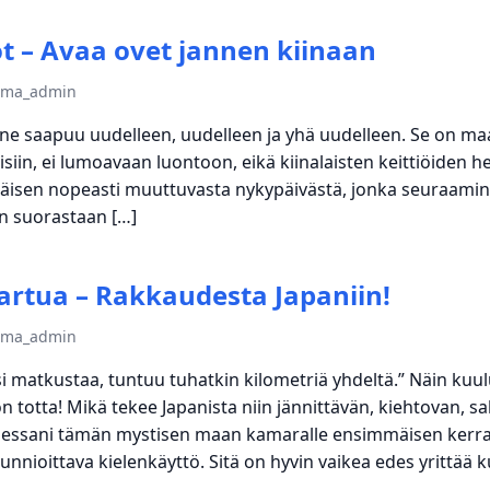
t – Avaa ovet jannen kiinaan
tema_admin
inne saapuu uudelleen, uudelleen ja yhä uudelleen. Se on maa
hmisiin, ei lumoavaan luontoon, eikä kiinalaisten keittiöiden
sen nopeasti muuttuvasta nykypäivästä, jonka seuraaminen 
hin suorastaan […]
rtua – Rakkaudesta Japaniin!
tema_admin
i matkustaa, tuntuu tuhatkin kilometriä yhdeltä.” Näin kuu
 totta! Mikä tekee Japanista niin jännittävän, kiehtovan, sa
essani tämän mystisen maan kamaralle ensimmäisen kerran,
nnioittava kielenkäyttö. Sitä on hyvin vaikea edes yrittää ku