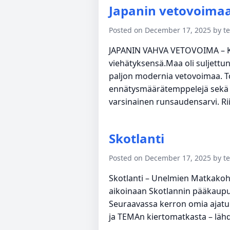
Japanin vetovoima
Posted on December 17, 2025 by 
JAPANIN VAHVA VETOVOIMA – Kirj
viehätyksensä.Maa oli suljettun
paljon modernia vetovoimaa. T
ennätysmäärätemppelejä sekä py
varsinainen runsaudensarvi. Rii
Skotlanti
Posted on December 17, 2025 by 
Skotlanti – Unelmien Matkakoh
aikoinaan Skotlannin pääkaupung
Seuraavassa kerron omia ajatuks
ja TEMAn kiertomatkasta – lähde