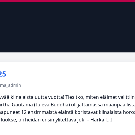
25
tema_admin
ää kiinalaista uutta vuotta! Tiesitkö, miten eläimet valitti
artha Gautama (tuleva Buddha) oli jättämässä maanpäällist
saapuneet 12 ensimmäistä eläintä koristavat kiinalaista horo
okse, oli heidän ensin ylitettävä joki – Härkä […]