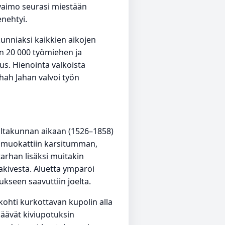
a vaimo seurasi miestään
enehtyi.
unniaksi kaikkien aikojen
n 20 000 työmiehen ja
s. Hienointa valkoista
 Shah Jahan valvoi työn
altakunnan aikaan (1526–1858)
ja muokattiin karsitumman,
arhan lisäksi muitakin
kivestä. Aluetta ympäröi
kseen saavuttiin joelta.
ohti kurkottavan kupolin alla
päävät kiviupotuksin