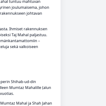
 Mahal tuntuu mahtuvan
yyrinen joulumaisema, johon
, rakennukseen johtavan
nasta. Ihmiset rakennuksen
seksi Taj Mahal paljastuu.
silmänkantamattomiin –
teluja sekä valkoiseen
 perin Shihab-ud-din
leen Mumtaz Mahalille (alun
vuotias.
ä Mumtaz Mahal ja Shah Jahan