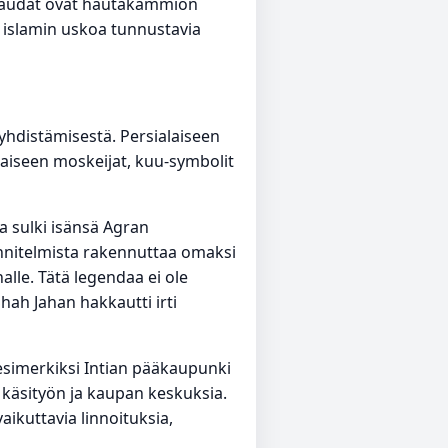
t haudat ovat hautakammion
t islamin uskoa tunnustavia
 yhdistämisestä. Persialaiseen
laiseen moskeijat, kuu-symbolit
a sulki isänsä Agran
unnitelmista rakennuttaa omaksi
le. Tätä legendaa ei ole
Shah Jahan hakkautti irti
 esimerkiksi Intian pääkaupunki
 käsityön ja kaupan keskuksia.
aikuttavia linnoituksia,