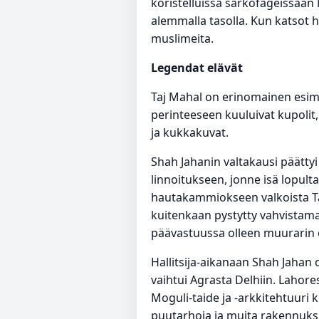
koristelluissa sarkofageissaa
alemmalla tasolla. Kun katsot h
muslimeita.
Legendat elävät
Taj Mahal on erinomainen esimer
perinteeseen kuuluivat kupolit
ja kukkakuvat.
Shah Jahanin valtakausi päättyi
linnoitukseen, jonne isä lopul
hautakammiokseen valkoista Taj
kuitenkaan pystytty vahvistamaan
päävastuussa olleen muurarin
Hallitsija-aikanaan Shah Jahan 
vaihtui Agrasta Delhiin. Lahor
Moguli-taide ja -arkkitehtuuri k
puutarhoja ja muita rakennuks