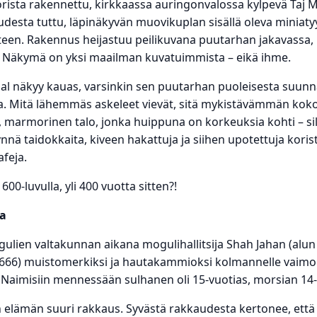
rista rakennettu, kirkkaassa auringonvalossa kylpevä Taj
desta tuttu, läpinäkyvän muovikuplan sisällä oleva miniat
teen. Rakennus heijastuu peilikuvana puutarhan jakavassa
 Näkymä on yksi maailman kuvatuimmista – eikä ihme.
ahal näkyy kauas, varsinkin sen puutarhan puoleisesta suun
ta. Mitä lähemmäs askeleet vievät, sitä mykistävämmän kokoi
n, marmorinen talo, jonka huippuna on korkeuksia kohti – 
ynnä taidokkaita, kiveen hakattuja ja siihen upotettuja koris
afeja.
0-luvulla, yli 400 vuotta sitten?!
a
ulien valtakunnan aikana mogulihallitsija Shah Jahan (alun
6) muistomerkiksi ja hautakammioksi kolmannelle vaimol
aimisiin mennessään sulhanen oli 15-vuotias, morsian 14-
 elämän suuri rakkaus. Syvästä rakkaudesta kertonee, ett