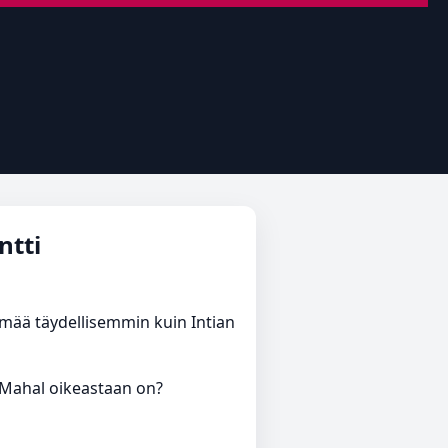
ntti
lmää täydellisemmin kuin Intian
j Mahal oikeastaan on?