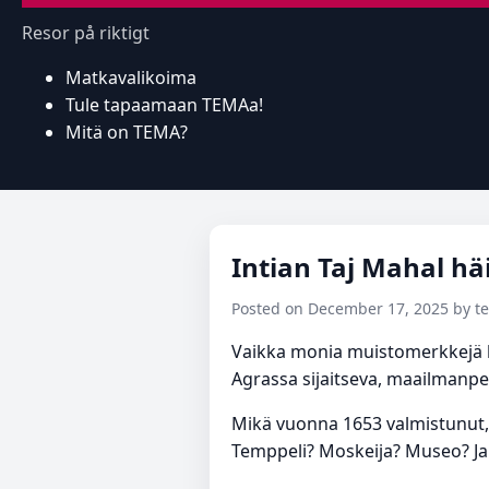
Resor på riktigt
Matkavalikoima
Tule tapaamaan TEMAa!
Mitä on TEMA?
Intian Taj Mahal h
Posted on December 17, 2025 by 
Vaikka monia muistomerkkejä ku
Agrassa sijaitseva, maailmanper
Mikä vuonna 1653 valmistunut, 
Temppeli? Moskeija? Museo? Ja m