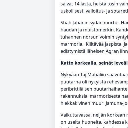
saivat 14 lasta, heistä tosin v
uskollisesti valloitus- ja sotar
Shah Jahanin sydän murtui. Hä
haudan ja muistomerkin. Kahde
tuhannen norsun voimin syntyi 
marmoria. Kiiltävää jaspista. Jad
edistymistä läheisen Agran linn
Katto korkealla, seinät leveäl
Nykyään Taj Mahaliin saavutaa
puutarha oli nykyistä rehevämp
peribrittiläisen puutarhaihant
rakennuksia, marmorisesta hau
hiekkakivinen muuri Jamuna-joe
Vaikuttavassa, neljän korkean 
on useita huoneita, kahdessa k