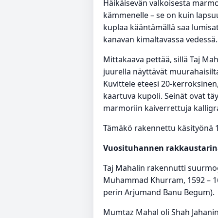
Häikäisevän valkoisesta marmo
kämmenelle – se on kuin lapsuu
kuplaa kääntämällä saa lumisa
kanavan kimaltavassa vedessä.
Mittakaava pettää, sillä Taj M
juurella näyttävät muurahaisil
Kuvittele eteesi 20-kerroksine
kaartuva kupoli. Seinät ovat tä
marmoriin kaiverrettuja kalligr
Tämäkö rakennettu käsityönä 160
Vuosituhannen rakkaustarin
Taj Mahalin rakennutti suurmog
Muhammad Khurram, 1592 – 166
perin Arjumand Banu Begum). N
Mumtaz Mahal oli Shah Jahanin