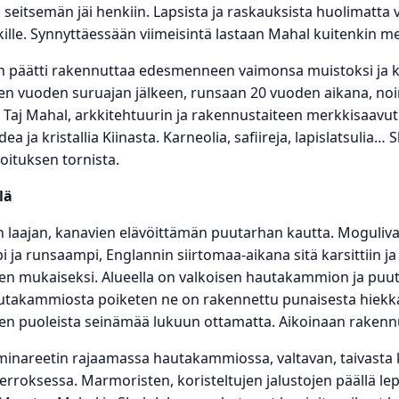
ain seitsemän jäi henkiin. Lapsista ja raskauksista huolimatt
etkille. Synnyttäessään viimeisintä lastaan Mahal kuitenkin m
n päätti rakennuttaa edesmenneen vaimonsa muistoksi ja k
n vuoden suruajan jälkeen, runsaan 20 vuoden aikana, noi
Taj Mahal, arkkitehtuurin ja rakennustaiteen merkkisaavutu
ea ja kristallia Kiinasta. Karneolia, safiireja, lapislatsulia…
oituksen tornista.
lä
n laajan, kanavien elävöittämän puutarhan kautta. Moguliv
i ja runsaampi, Englannin siirtomaa-aikana sitä karsittiin 
een mukaiseksi. Alueella on valkoisen hautakammion ja puut
takammiosta poiketen ne on rakennettu punaisesta hiekka
n puoleista seinämää lukuun ottamatta. Aikoinaan rakennu
minareetin rajaamassa hautakammiossa, valtavan, taivasta k
erroksessa. Marmoristen, koristeltujen jalustojen päällä le