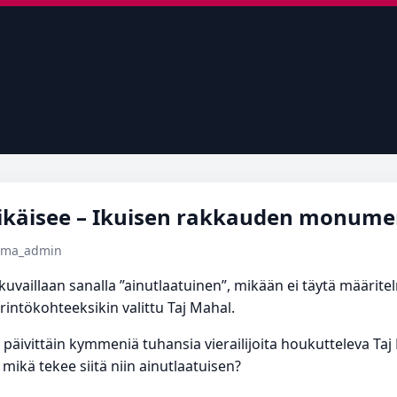
äikäisee – Ikuisen rakkauden monume
tema_admin
vaillaan sanalla ”ainutlaatuinen”, mikään ei täytä määrite
intökohteeksikin valittu Taj Mahal.
päivittäin kymmeniä tuhansia vierailijoita houkutteleva Ta
ikä tekee siitä niin ainutlaatuisen?