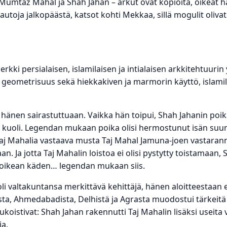
n Mumtaz Mahal ja Shah Jahan – arkut ovat kopioita, oikea
autoja jalkopäästä, katsot kohti Mekkaa, sillä mogulit oliva
kki persialaisen, islamilaisen ja intialaisen arkkitehtuurin
, geometrisuus sekä hiekkakiven ja marmorin käyttö, islami
 hänen sairastuttuaan. Vaikka hän toipui, Shah Jahanin poik
ta kuoli. Legendan mukaan poika olisi hermostunut isän su
 Mahalia vastaava musta Taj Mahal Jamuna-joen vastarannal
. Ja jotta Taj Mahalin loistoa ei olisi pystytty toistamaan, 
 oikean käden… legendan mukaan siis.
oli valtakuntansa merkittävä kehittäjä, hänen aloitteestaan
esta, Ahmedabadista, Delhistä ja Agrasta muodostui tärkeitä
ukoistivat: Shah Jahan rakennutti Taj Mahalin lisäksi useita v
ia.