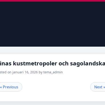
inas kustmetropoler och sagolandsk
sted on januari 16, 2026 by tema_admin
« Previous
Next 