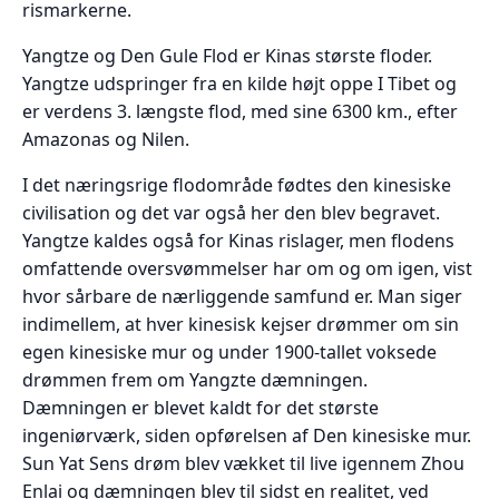
rismarkerne.
Yangtze og Den Gule Flod er Kinas største floder.
Yangtze udspringer fra en kilde højt oppe I Tibet og
er verdens 3. længste flod, med sine 6300 km., efter
Amazonas og Nilen.
I det næringsrige flodområde fødtes den kinesiske
civilisation og det var også her den blev begravet.
Yangtze kaldes også for Kinas rislager, men flodens
omfattende oversvømmelser har om og om igen, vist
hvor sårbare de nærliggende samfund er. Man siger
indimellem, at hver kinesisk kejser drømmer om sin
egen kinesiske mur og under 1900-tallet voksede
drømmen frem om Yangzte dæmningen.
Dæmningen er blevet kaldt for det største
ingeniørværk, siden opførelsen af Den kinesiske mur.
Sun Yat Sens drøm blev vækket til live igennem Zhou
Enlai og dæmningen blev til sidst en realitet, ved