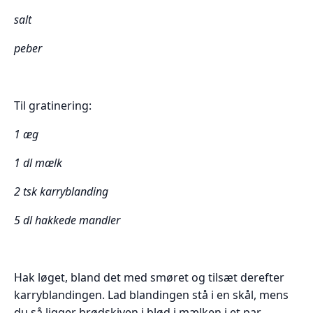
salt
peber
Til gratinering:
1 æg
1 dl mælk
2 tsk karryblanding
5 dl hakkede mandler
Hak løget, bland det med smøret og tilsæt derefter
karryblandingen. Lad blandingen stå i en skål, mens
du så ligger brødskiven i blød i mælken i et par