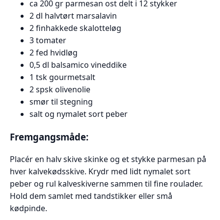
ca 200 gr parmesan ost delt i 12 stykker
2 dl halvtørt marsalavin
2 finhakkede skalotteløg
3 tomater
2 fed hvidløg
0,5 dl balsamico vineddike
1 tsk gourmetsalt
2 spsk olivenolie
smør til stegning
salt og nymalet sort peber
Fremgangsmåde:
Placér en halv skive skinke og et stykke parmesan på
hver kalvekødsskive. Krydr med lidt nymalet sort
peber og rul kalveskiverne sammen til fine roulader.
Hold dem samlet med tandstikker eller små
kødpinde.