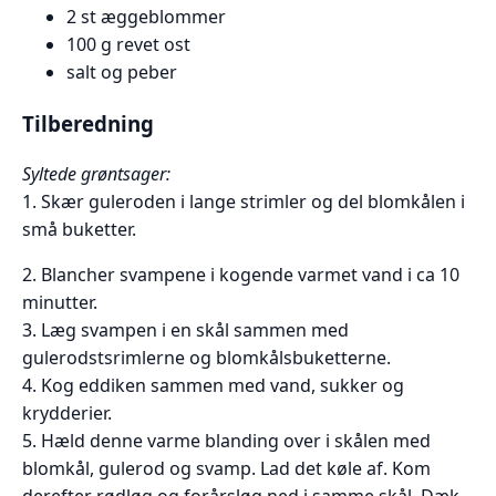
2 st æggeblommer
100 g revet ost
salt og peber
Tilberedning
Syltede grøntsager:
1. Skær guleroden i lange strimler og del blomkålen i
små buketter.
2. Blancher svampene i kogende varmet vand i ca 10
minutter.
3. Læg svampen i en skål sammen med
gulerodstsrimlerne og blomkålsbuketterne.
4. Kog eddiken sammen med vand, sukker og
krydderier.
5. Hæld denne varme blanding over i skålen med
blomkål, gulerod og svamp. Lad det køle af. Kom
derefter rødløg og forårsløg ned i samme skål. Dæk