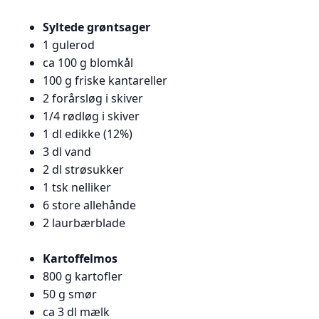
Syltede grøntsager
1 gulerod
ca 100 g blomkål
100 g friske kantareller
2 forårsløg i skiver
1/4 rødløg i skiver
1 dl edikke (12%)
3 dl vand
2 dl strøsukker
1 tsk nelliker
6 store allehånde
2 laurbærblade
Kartoffelmos
800 g kartofler
50 g smør
ca 3 dl mælk