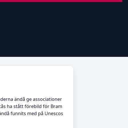
täderna ändå ge associationer
tås ha stått förebild för Bram
 ändå funnits med på Unescos