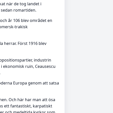
at när de tog landet i
 sedan romartiden.
och år 106 blev området en
romersk-trakisk
 herrar. Först 1916 blev
positionspartier, industrin
t i ekonomisk ruin, Ceausescu
.
 moderna Europa genom att satsa
en. Och här har man att ösa
 ett fantastiskt, karpatiskt
äder och medeltida kyrkor som