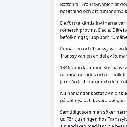
Rätten till Transsylvanien är d
besittning och att rumänerna 
De första kända invånarna var
romersk provins, Dacia. Därefte
befolkningsgrupp som rumänern
Rumänien och Transsylvanien le
Transsylvanien en del av Rumä
1946 vann kommunisterna valet.
nationaliserades och en kollek
järnhårda diktatur och den fru
Nu har landet kastat av sig sk
på det nya och bevara det ga
Samtidigt som man söker närm
ur. För tjusningen hos Transsyl
alplandskap med lantliga byar 