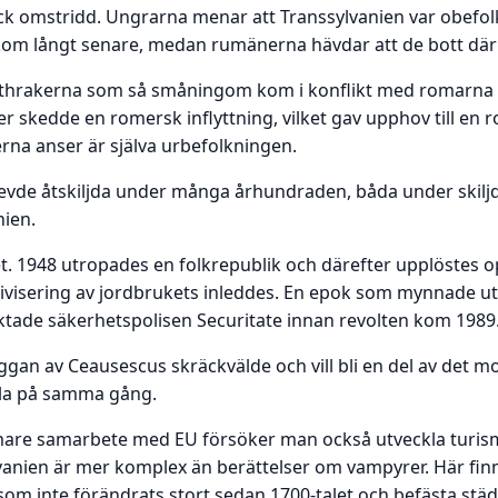
ock omstridd. Ungrarna menar att Transsylvanien var obefolk
kom långt senare, medan rumänerna hävdar att de bott där
 thrakerna som så småningom kom i konflikt med romarna 
r skedde en romersk inflyttning, vilket gav upphov till en 
a anser är själva urbefolkningen.
vde åtskiljda under många århundraden, båda under skiljda
nien.
 1948 utropades en folkrepublik och därefter upplöstes op
tivisering av jordbrukets inleddes. En epok som mynnade u
ktade säkerhetspolisen Securitate innan revolten kom 1989
uggan av Ceausescus skräckvälde och vill bli en del av det
mla på samma gång.
are samarbete med EU försöker man också utveckla turism
vanien är mer komplex än berättelser om vampyrer. Här finns
som inte förändrats stort sedan 1700-talet och befästa st