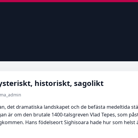
teriskt, historiskt, sagolikt
tema_admin
Bran, det dramatiska landskapet och de befästa medeltida s
frågan är om den brutale 1400-talsgreven Vlad Tepes, som pås
hågkommen. Hans födelseort Sighisoara hade hur som helst