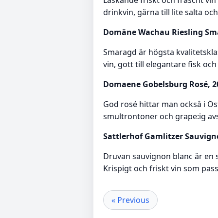
drinkvin, gärna till lite salta och
Domäne Wachau Riesling Smar
Smaragd är högsta kvalitetskla
vin, gott till elegantare fisk oc
Domaene Gobelsburg Rosé, 2014
God rosé hittar man också i Ös
smultrontoner och grape:ig avsl
Sattlerhof Gamlitzer Sauvigno
Druvan sauvignon blanc är en s
Krispigt och friskt vin som passa
« Previous