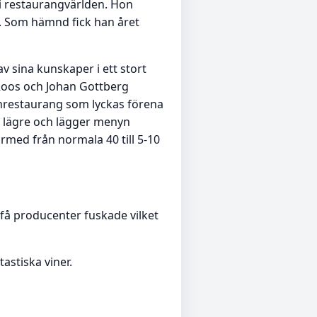
 i restaurangvärlden. Hon
t. Som hämnd fick han året
v sina kunskaper i ett stort
 Roos och Johan Gottberg
chrestaurang som lyckas förena
r lägre och lägger menyn
rmed från normala 40 till 5-10
 få producenter fuskade vilket
tastiska viner.