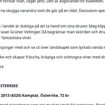
n förstår man, säger Jens. Den är avgörande för kvaliteten.
orna skugga varandra som de gör på en slätt. Dessutom speg
landet är duktiga på att ta hand om sina druvor. Idag kli
ruvan Grüner Veltinger. Då begränsar man skörden och druv
 fantastiska viner.
 sjunger med och se ut över landskapet som lyckats vända ne
ike och skapar fräscha, krispiga och solmogna viner med dr
re
ÖSTERRIKE
2013 (4320) Kamptal, Österrike, 72 kr
in med pärontoner som ger mycket smak för pengarna. Bord