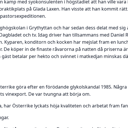
sin kamp med syokonsulenten i högstadiet att han ville vara
praktikplats på Glada Laxen. Han visste att han kommit rät
å pastorsexpeditionen.
nghögskolan i Grythyttan och har sedan dess delat med sig a
ka Dagbladet och tv. Idag driver han tillsammans med Daniel
m. Kyparen, konditorn och kocken har mejslat fram en lun
r. De köper in de finaste råvarorna på natten då priserna ä
m gäst betalar per hekto och svinnet i matkedjan minskas dä
sterrike göra efter en förödande glykolskandal 1985. Några
ets vinexport. De var tvungna att börja om.
a, har Österrike lyckats höja kvaliteten och arbetat fram fan
ngar.