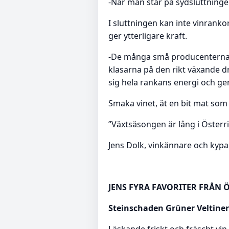
-När man står på sydsluttninge
I sluttningen kan inte vinrank
ger ytterligare kraft.
-De många små producenterna i 
klasarna på den rikt växande d
sig hela rankans energi och ger
Smaka vinet, ät en bit mat som
”Växtsäsongen är lång i Österr
Jens Dolk, vinkännare och kypa
JENS FYRA FAVORITER FRÅN 
Steinschaden Grüner Veltiner 
Läskande friskt och fräscht v