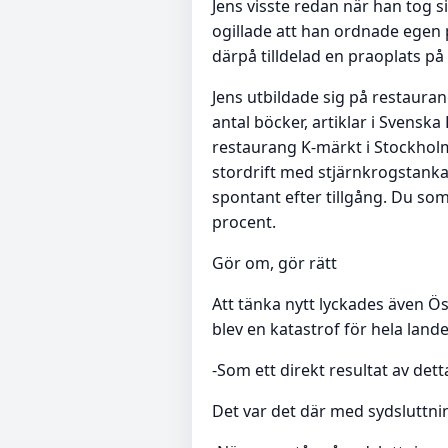
Jens visste redan när han tog 
ogillade att han ordnade egen 
därpå tilldelad en praoplats p
Jens utbildade sig på restaura
antal böcker, artiklar i Svens
restaurang K-märkt i Stockhol
stordrift med stjärnkrogstanka
spontant efter tillgång. Du so
procent.
Gör om, gör rätt
Att tänka nytt lyckades även Ö
blev en katastrof för hela land
-Som ett direkt resultat av dett
Det var det där med sydsluttni