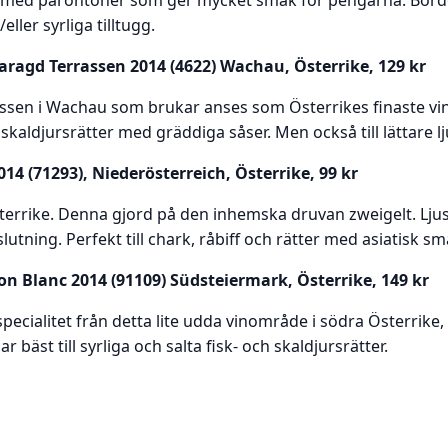
/eller syrliga tilltugg.
agd Terrassen 2014 (4622) Wachau, Österrike, 129 kr
ssen i Wachau som brukar anses som Österrikes finaste vinre
h skaldjursrätter med gräddiga såser. Men också till lättare lj
 (71293), Niederösterreich, Österrike, 99 kr
terrike. Denna gjord på den inhemska druvan zweigelt. Lju
utning. Perfekt till chark, råbiff och rätter med asiatisk s
n Blanc 2014 (91109) Südsteiermark, Österrike, 149 kr
pecialitet från detta lite udda vinområde i södra Österrike
r bäst till syrliga och salta fisk- och skaldjursrätter.