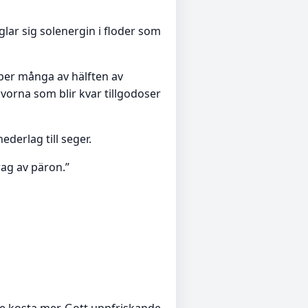
lar sig solenergin i floder som
pper många av hälften av
orna som blir kvar tillgodoser
derlag till seger.
ag av päron.”
e kosta mer. Gott uppfriskande