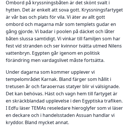
Ombord på kryssningsbåten är det skönt svalt i
hytten. Det är enkelt att sova gott. Kryssningsfartyget
är vår bas och plats för vila. Vi äter av allt gott
ombord och magarna mår som templets gudar en
gång gjorde. Vi badar i poolen på däcket och låter
båten slussa samtidigt. Vi vinkar till familjen som har
fest vid stranden och ser kvinnor tvätta utmed Nilens
vattenbryn. Egypten går igenom en politisk
förändring men vardagslivet måste fortsätta.
Under dagarna som kommer upplever vi
tempelområdet Karnak. Bland färger som hållit i
tretusen år och faraoernas statyer blir vi välsignade.
Det kan behövas. Häst och vagn hem till fartyget är
en skräckblandad upplevelse i den Egyptiska trafiken.
I Edfu läser TEMAs reseledare hieroglyfer som vi läser
en deckare och i handelsstaden Assuan handlar vi
kryddor. Bland mycket annat.