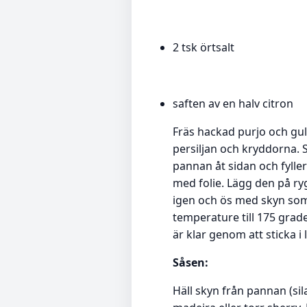
2 tsk örtsalt
saften av en halv citron
Fräs hackad purjo och gul 
persiljan och kryddorna. S
pannan åt sidan och fylle
med folie. Lägg den på ryg
igen och ös med skyn som 
temperature till 175 grade
är klar genom att sticka i 
Såsen:
Häll skyn från pannan (sila