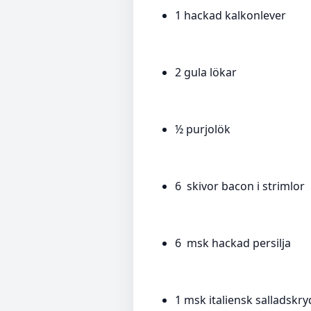
1 hackad kalkonlever
2 gula lökar
½ purjolök
6 skivor bacon i strimlor
6 msk hackad persilja
1 msk italiensk salladskr