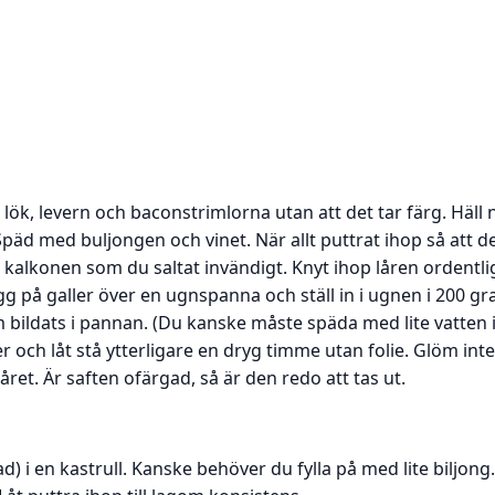
lök, levern och baconstrimlorna utan att det tar färg. Häll
päd med buljongen och vinet. När allt puttrat ihop så att de
r kalkonen som du saltat invändigt. Knyt ihop låren ordentli
g på galler över en ugnspanna och ställ in i ugnen i 200 gra
bildats i pannan. (Du kanske måste späda med lite vatten 
r och låt stå ytterligare en dryg timme utan folie. Glöm inte 
låret. Är saften ofärgad, så är den redo att tas ut.
d) i en kastrull. Kanske behöver du fylla på med lite biljong