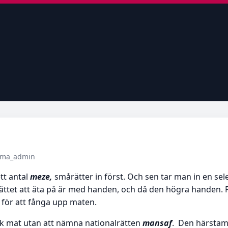
tema_admin
tt antal
meze,
smårätter in först. Och sen tar man in en se
a sättet att äta på är med handen, och då den högra handen. 
 för att fånga upp maten.
k mat utan att nämna nationalrätten
mansaf
. Den härstamm