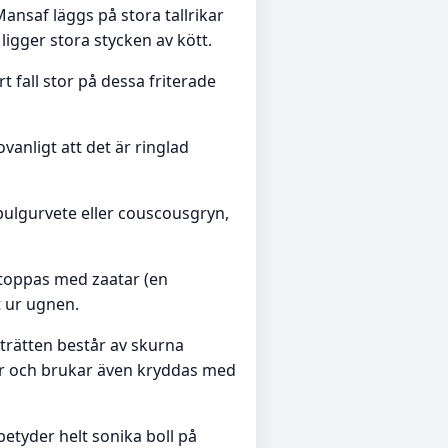
Mansaf läggs på stora tallrikar
ligger stora stycken av kött.
rt fall stor på dessa friterade
vanligt att det är ringlad
, bulgurvete eller couscousgryn,
 toppas med zaatar (en
t ur ugnen.
aträtten består av skurna
par och brukar även kryddas med
etyder helt sonika boll på