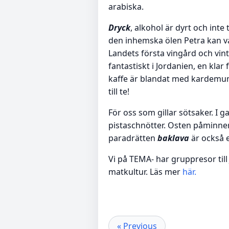
arabiska.
Dryck
, alkohol är dyrt och inte
den inhemska ölen Petra kan va
Landets första vingård och vint
fantastiskt i Jordanien, en kla
kaffe är blandat med kardemum
till te!
För oss som gillar sötsaker. I 
pistaschnötter. Osten påminn
paradrätten
baklava
är också 
Vi på TEMA- har gruppresor ti
matkultur. Läs mer
här.
« Previous