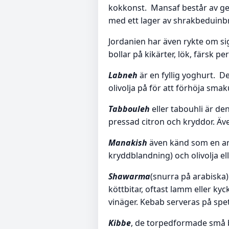
kokkonst. Mansaf består av get-
med ett lager av shrakbeduinbrö
Jordanien har även rykte om si
bollar på kikärter, lök, färsk p
Labneh
är en fyllig yoghurt. De
olivolja på för att förhöja sma
Tabbouleh
eller tabouhli är den
pressad citron och kryddor. Äve
Manakish
även känd som en ara
kryddblandning) och olivolja el
Shawarma
(snurra på arabiska)
köttbitar, oftast lamm eller k
vinäger. Kebab serveras på spet
Kibbe
, de torpedformade små b