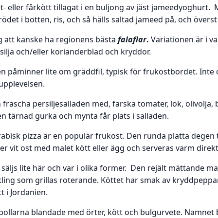
 eller fårkött tillagat i en buljong av jäst jameedyoghurt. 
det i botten, ris, och så hälls saltad jameed på, och överst 
g att kanske ha regionens bästa
falaflar
.
Variationen är i va
ersilja och/eller korianderblad och kryddor.
n påminner lite om gräddfil, typisk för frukostbordet. Inte o
kupplevelsen.
 fräscha persiljesalladen med, färska tomater, lök, olivolja
n tärnad gurka och mynta får plats i salladen.
bisk pizza är en populär frukost. Den runda platta degen
ler vit ost med malet kött eller ägg och serveras varm direk
 säljs lite här och var i olika former. Den rejält mättande m
yckling som grillas roterande. Köttet har smak av kryddpep
t i Jordanien.
ollarna blandade med örter, kött och bulgurvete. Namnet b