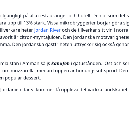
 tillgängligt på alla restauranger och hotell. Den öl som det s
ra upp till 13% stark. Vissa mikrobryggerier börjar göra 
illverkare heter
Jordan River
och de tillverkar sitt vin i norr
r favorit är citron-myntajuicen. Den jordanska motsvarighete
ma. Den jordanska gästfriheten uttrycker sig också genom 
gamla stan i Amman säljs
kanafeh
i gatustånden. Ost och se
er om mozzarella, medan toppen är honungssöt-spröd. Den
en populär dessert.
ll Jordanien där vi kommer få uppleva det vackra landskap