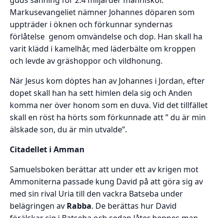
Markusevangeliet nämner Johannes döparen som
uppträder i öknen och förkunnar syndernas
förlåtelse genom omvändelse och dop. Han skall ha
varit klädd i kamelhår, med läderbälte om kroppen
och levde av gräshoppor och vildhonung.
När Jesus kom döptes han av Johannes i Jordan, efter
dopet skall han ha sett himlen dela sig och Anden
komma ner över honom som en duva. Vid det tillfället
skall en röst ha hörts som förkunnade att ” du är min
älskade son, du är min utvalde”.
Citadellet i Amman
Samuelsboken berättar att under ett av krigen mot
Ammoniterna passade kung David på att göra sig av
med sin rival Uria till den vackra Batseba under
belägringen av
Rabba
. De berättas hur David
förälskar sig i Batseba och sedan låter hennes man