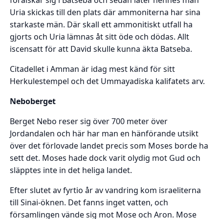
Uria skickas till den plats där ammoniterna har sina
starkaste män. Där skall ett ammonitiskt utfall ha
gjorts och Uria lämnas åt sitt öde och dödas. Allt
iscensatt för att David skulle kunna äkta Batseba.
Citadellet i Amman är idag mest känd för sitt
Herkulestempel och det Ummayadiska kalifatets arv.
Neboberget
Berget Nebo reser sig över 700 meter över
Jordandalen och här har man en hänförande utsikt
över det förlovade landet precis som Moses borde ha
sett det. Moses hade dock varit olydig mot Gud och
släpptes inte in det heliga landet.
Efter slutet av fyrtio år av vandring kom israeliterna
till Sinai-öknen. Det fanns inget vatten, och
församlingen vände sig mot Mose och Aron. Mose