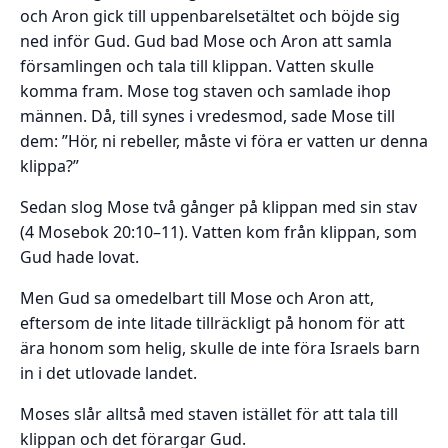
och Aron gick till uppenbarelsetältet och böjde sig
ned inför Gud. Gud bad Mose och Aron att samla
församlingen och tala till klippan. Vatten skulle
komma fram. Mose tog staven och samlade ihop
männen. Då, till synes i vredesmod, sade Mose till
dem: ”Hör, ni rebeller, måste vi föra er vatten ur denna
klippa?”
Sedan slog Mose två gånger på klippan med sin stav
(4 Mosebok 20:10–11). Vatten kom från klippan, som
Gud hade lovat.
Men Gud sa omedelbart till Mose och Aron att,
eftersom de inte litade tillräckligt på honom för att
ära honom som helig, skulle de inte föra Israels barn
in i det utlovade landet.
Moses slår alltså med staven istället för att tala till
klippan och det förargar Gud.