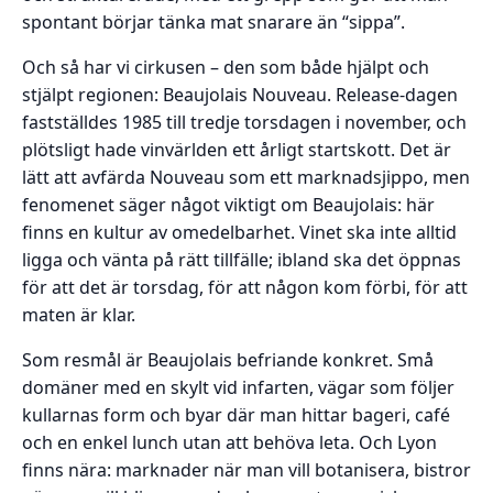
spontant börjar tänka mat snarare än “sippa”.
Och så har vi cirkusen – den som både hjälpt och
stjälpt regionen: Beaujolais Nouveau. Release-dagen
fastställdes 1985 till tredje torsdagen i november, och
plötsligt hade vinvärlden ett årligt startskott. Det är
lätt att avfärda Nouveau som ett marknadsjippo, men
fenomenet säger något viktigt om Beaujolais: här
finns en kultur av omedelbarhet. Vinet ska inte alltid
ligga och vänta på rätt tillfälle; ibland ska det öppnas
för att det är torsdag, för att någon kom förbi, för att
maten är klar.
Som resmål är Beaujolais befriande konkret. Små
domäner med en skylt vid infarten, vägar som följer
kullarnas form och byar där man hittar bageri, café
och en enkel lunch utan att behöva leta. Och Lyon
finns nära: marknader när man vill botanisera, bistror