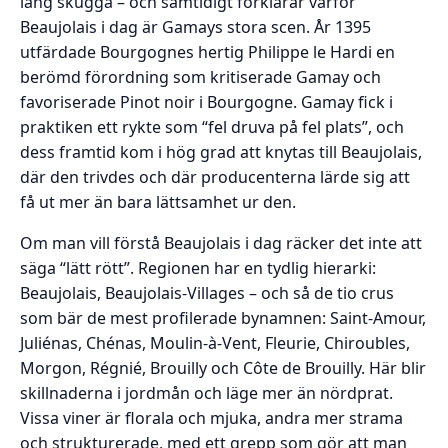
lång skugga – och samtidigt förklarar varför
Beaujolais i dag är Gamays stora scen. År 1395
utfärdade Bourgognes hertig Philippe le Hardi en
berömd förordning som kritiserade Gamay och
favoriserade Pinot noir i Bourgogne. Gamay fick i
praktiken ett rykte som “fel druva på fel plats”, och
dess framtid kom i hög grad att knytas till Beaujolais,
där den trivdes och där producenterna lärde sig att
få ut mer än bara lättsamhet ur den.
Om man vill förstå Beaujolais i dag räcker det inte att
säga “lätt rött”. Regionen har en tydlig hierarki:
Beaujolais, Beaujolais-Villages – och så de tio crus
som bär de mest profilerade bynamnen: Saint-Amour,
Juliénas, Chénas, Moulin-à-Vent, Fleurie, Chiroubles,
Morgon, Régnié, Brouilly och Côte de Brouilly. Här blir
skillnaderna i jordmån och läge mer än nördprat.
Vissa viner är florala och mjuka, andra mer strama
och strukturerade, med ett grepp som gör att man