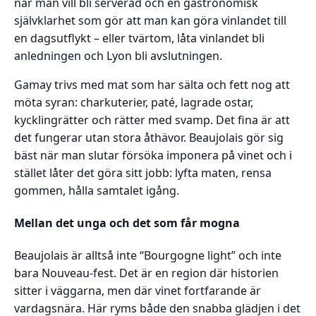
när man vill bli serverad och en gastronomisk
självklarhet som gör att man kan göra vinlandet till
en dagsutflykt – eller tvärtom, låta vinlandet bli
anledningen och Lyon bli avslutningen.
Gamay trivs med mat som har sälta och fett nog att
möta syran: charkuterier, paté, lagrade ostar,
kycklingrätter och rätter med svamp. Det fina är att
det fungerar utan stora åthävor. Beaujolais gör sig
bäst när man slutar försöka imponera på vinet och i
stället låter det göra sitt jobb: lyfta maten, rensa
gommen, hålla samtalet igång.
Mellan det unga och det som får mogna
Beaujolais är alltså inte “Bourgogne light” och inte
bara Nouveau-fest. Det är en region där historien
sitter i väggarna, men där vinet fortfarande är
vardagsnära. Här ryms både den snabba glädjen i det