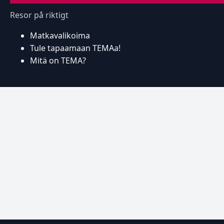
Resor på riktigt
Matkavalikoima
Tule tapaamaan TEMAa!
Mitä on TEMA?