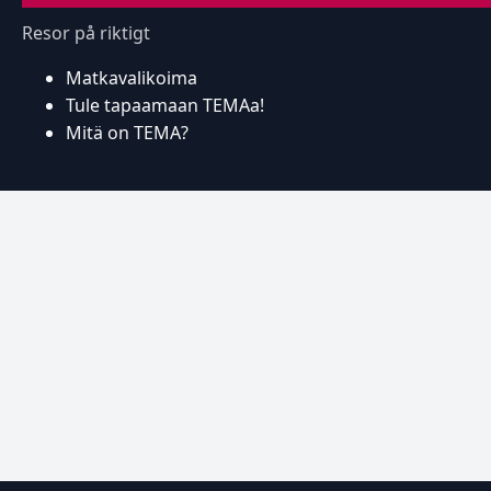
Resor på riktigt
Matkavalikoima
Tule tapaamaan TEMAa!
Mitä on TEMA?