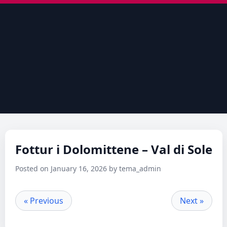
Fottur i Dolomittene – Val di Sole
Posted on January 16, 2026 by tema_admin
« Previous
Next »