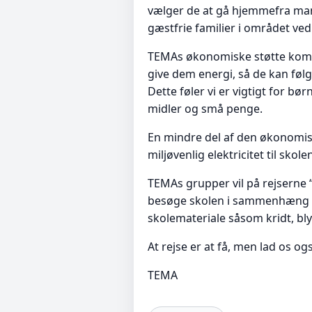
vælger de at gå hjemmefra man
gæstfrie familier i området ved
TEMAs økonomiske støtte kommer
give dem energi, så de kan føl
Dette føler vi er vigtigt for b
midler og små penge.
En mindre del af den økonomiske
miljøvenlig elektricitet til skole
TEMAs grupper vil på rejserne 
besøge skolen i sammenhæng me
skolemateriale såsom kridt, blya
At rejse er at få, men lad os og
TEMA