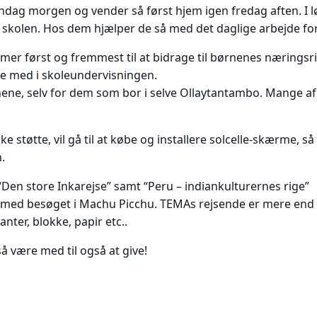
dag morgen og vender så først hjem igen fredag aften. I l
 skolen. Hos dem hjælper de så med det daglige arbejde for 
 først og fremmest til at bidrage til børnenes næringsrig
ge med i skoleundervisningen.
ørnene, selv for dem som bor i selve Ollaytantambo. Mange af
 støtte, vil gå til at købe og installere solcelle-skærme, 
n.
“Den store Inkarejse” samt “Peru – indiankulturernes rige”
d besøget i Machu Picchu. TEMAs rejsende er mere end ve
nter, blokke, papir etc..
så være med til også at give!