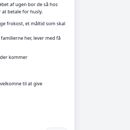
øbet af ugen bor de så hos
at betale for husly.
e frokost, et måltid som skal
 familierne her, lever med få
så der kommer
lkomne til at give