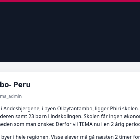
bo- Peru
tema_admin
i Andesbjergene, i byen Ollaytantambo, ligger Phiri skolen. 
s alderen samt 23 børn i indskolingen. Skolen får ingen økono
heden som man ønsker. Derfor vil TEMA nu i en 2 årig perio
yer i hele regionen. Visse elever må gå næsten 2 timer for