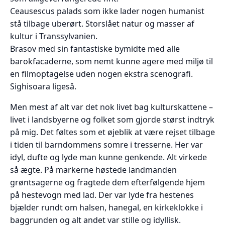
Ceausescus palads som ikke lader nogen humanist
stå tilbage uberørt. Storslået natur og masser af
kultur i Transsylvanien.
Brasov med sin fantastiske bymidte med alle
barokfacaderne, som nemt kunne agere med miljø til
en filmoptagelse uden nogen ekstra scenografi.
Sighisoara ligeså.
Men mest af alt var det nok livet bag kulturskattene –
livet i landsbyerne og folket som gjorde størst indtryk
på mig. Det føltes som et øjeblik at være rejset tilbage
i tiden til barndommens somre i tresserne. Her var
idyl, dufte og lyde man kunne genkende. Alt virkede
så ægte. På markerne høstede landmanden
grøntsagerne og fragtede dem efterfølgende hjem
på hestevogn med lad. Der var lyde fra hestenes
bjælder rundt om halsen, hanegal, en kirkeklokke i
baggrunden og alt andet var stille og idyllisk.