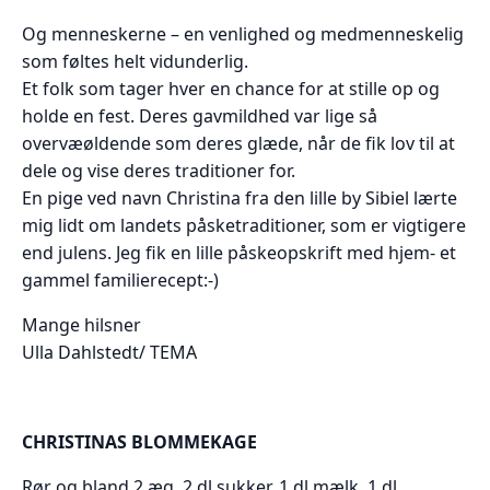
Og menneskerne – en venlighed og medmenneskelig
som føltes helt vidunderlig.
Et folk som tager hver en chance for at stille op og
holde en fest. Deres gavmildhed var lige så
overvæøldende som deres glæde, når de fik lov til at
dele og vise deres traditioner for.
En pige ved navn Christina fra den lille by Sibiel lærte
mig lidt om landets påsketraditioner, som er vigtigere
end julens. Jeg fik en lille påskeopskrift med hjem- et
gammel familierecept:-)
Mange hilsner
Ulla Dahlstedt/ TEMA
CHRISTINAS BLOMMEKAGE
Rør og bland 2 æg, 2 dl sukker, 1 dl mælk, 1 dl