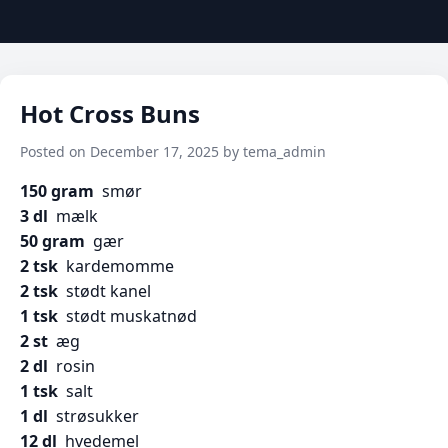
Hot Cross Buns
Posted on December 17, 2025 by tema_admin
150 gram
smør
3 dl
mælk
50 gram
gær
2 tsk
kardemomme
2 tsk
stødt
kanel
1 tsk
stødt
muskatnød
2 st
æg
2 dl
rosin
1 tsk
salt
1 dl
strøsukker
12 dl
hvedemel