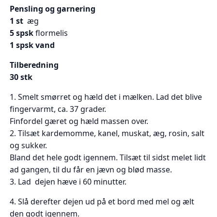
Pensling og garnering
1 st
æg
5 spsk
flormelis
1 spsk vand
Tilberedning
30 stk
1. Smelt smørret og hæld det i mælken. Lad det blive
fingervarmt, ca. 37 grader.
Finfordel gæret og hæld massen over.
2. Tilsæt kardemomme, kanel, muskat, æg, rosin, salt
og sukker.
Bland det hele godt igennem. Tilsæt til sidst melet lidt
ad gangen, til du får en jævn og blød masse.
3. Lad dejen hæve i 60 minutter.
4. Slå derefter dejen ud på et bord med mel og ælt
den godt igennem.