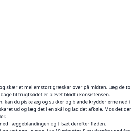
og skær et mellemstort græskar over på midten. Læg de to
age til frugtkødet er blevet blødt i konsistensen.
, kan du piske æg og sukker og blande krydderierne ned i 
aret ud og læg det i en skål og lad det afkøle. Mos det deref
er.
ned i æggeblandingen og tilsæt derefter fløden.
 og sæt den i ovnen i ca 10 minutter. Skru derefter ned for