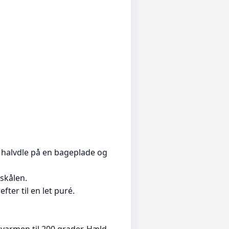
 halvdle på en bageplade og
skålen.
ter til en let puré.
 varmen til 200 grader. Hæld