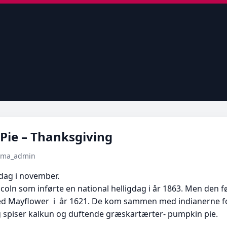
ie – Thanksgiving
tema_admin
sdag i november.
oln som inførte en national helligdag i år 1863. Men den fø
 Mayflower i år 1621. De kom sammen med indianerne for 
g spiser kalkun og duftende græskartærter- pumpkin pie.