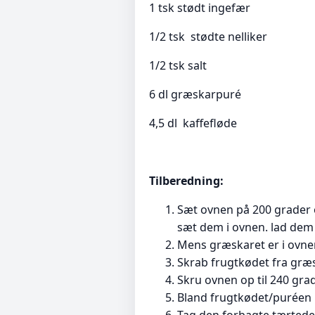
1 tsk stødt ingefær
1/2 tsk stødte nelliker
1/2 tsk salt
6 dl græskarpuré
4,5 dl kaffefløde
Tilberedning:
Sæt ovnen på 200 grader 
sæt dem i ovnen. lad dem b
Mens græskaret er i ovnen
Skrab frugtkødet fra græsk
Skru ovnen op til 240 grad
Bland frugtkødet/puréen 
Tag den forbagte tærtedej