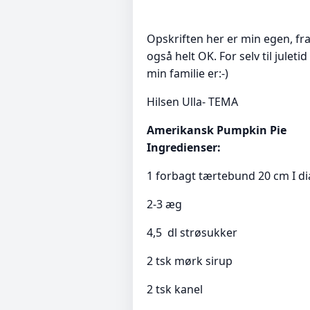
Opskriften her er min egen, fra
også helt OK. For selv til juleti
min familie er:-)
Hilsen Ulla- TEMA
Amerikansk Pumpkin Pie
Ingredienser:
1 forbagt tærtebund 20 cm I d
2-3 æg
4,5 dl strøsukker
2 tsk mørk sirup
2 tsk kanel