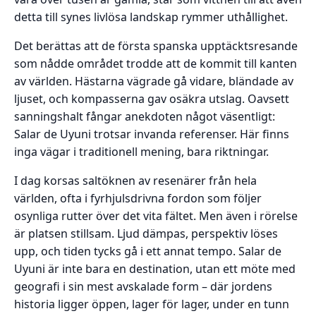
detta till synes livlösa landskap rymmer uthållighet.
Det berättas att de första spanska upptäcktsresande
som nådde området trodde att de kommit till kanten
av världen. Hästarna vägrade gå vidare, bländade av
ljuset, och kompasserna gav osäkra utslag. Oavsett
sanningshalt fångar anekdoten något väsentligt:
Salar de Uyuni trotsar invanda referenser. Här finns
inga vägar i traditionell mening, bara riktningar.
I dag korsas saltöknen av resenärer från hela
världen, ofta i fyrhjulsdrivna fordon som följer
osynliga rutter över det vita fältet. Men även i rörelse
är platsen stillsam. Ljud dämpas, perspektiv löses
upp, och tiden tycks gå i ett annat tempo. Salar de
Uyuni är inte bara en destination, utan ett möte med
geografi i sin mest avskalade form – där jordens
historia ligger öppen, lager för lager, under en tunn