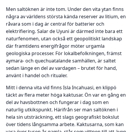
Men saltöknen är inte tom. Under den vita ytan finns
några av världens största kända reserver av litium, en
råvara som i dag är central för batterier och
elektrifiering. Salar de Uyuni är därmed inte bara ett
naturfenomen, utan också ett geopolitiskt landskap
där framtidens energifrågor möter urgamla
geologiska processer. För lokalbefolkningen, främst
aymara- och quechuatalande samhällen, är saltet
sedan länge en del av vardagen – brutet för hand,
använt i handel och ritualer.
Mitt i denna vita vid finns Isla Incahuasi, en klippö
täckt av flera meter höga kaktusar. Ön var en gång en
del av havsbottnen och fungerar i dag som en
naturlig utkikspunkt. Härifrån ser man saltöknen i
hela sin utsträckning, ett slags geografiskt bokslut
över tidens långsamma arbete. Kaktusarna, som kan
vara över tusen år gamla, står som vittnen till att även