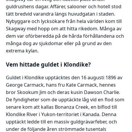
guldrushens dagar. Affärer, salooner och hotell stod
tätt bredvid varandra längs huvudgatan i staden.
Nybyggare och lycksökare från hela världen kom till
Skagway med hopp om att hitta rikedom. Många av
dem var oförberedda på de hårda förhållandena och
många dog av sjukdomar eller på grund av den
extrema kylan.
Vem hittade guldet i Klondike?
Guldet i Klondike upptäcktes den 16 augusti 1896 av
George Carmack, hans fru Kate Carmack, hennes
bror Skookum Jim och deras kusin Dawson Charlie.
De fyndigheter som de upptäckte låg vid en flod som
senare kom att kallas Bonanza Creek, en biflod till
Klondike River i Yukon-territoriet i Kanada. Denna
upptäckt ledde till en massiv guldgrävarfeber, och
under de följande åren strömmade tusentals