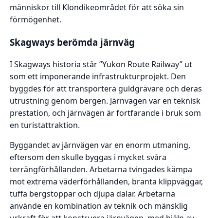
människor till Klondikeområdet för att söka sin
förmögenhet.
Skagways berömda järnväg
I Skagways historia står ”Yukon Route Railway” ut
som ett imponerande infrastrukturprojekt. Den
byggdes för att transportera guldgrävare och deras
utrustning genom bergen. Järnvägen var en teknisk
prestation, och järnvägen är fortfarande i bruk som
en turistattraktion.
Byggandet av järnvägen var en enorm utmaning,
eftersom den skulle byggas i mycket svåra
terrängförhållanden. Arbetarna tvingades kämpa
mot extrema väderförhållanden, branta klippväggar,
tuffa bergstoppar och djupa dalar. Arbetarna
använde en kombination av teknik och mänsklig
urkraft för att konstruera järnvägen, med hjälp av