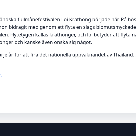
ändska fullmånefestivalen Loi Krathong började här. På hö
 hon bidragit med genom att flyta en slags blomutsmyckade
en. Flytetygen kallas krathonger, och loi betyder att flyta
onger och kanske även önska sig något.
arje år för att fira det nationella uppvaknandet av Thailand.
.