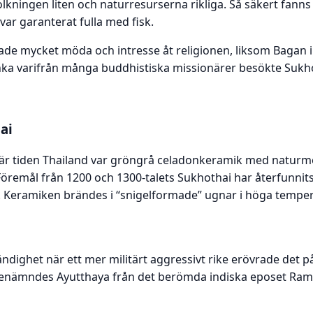
olkningen liten och naturresurserna rikliga. Så säkert fan
 var garanterat fulla med fisk.
ade mycket möda och intresse åt religionen, liksom Bagan 
anka varifrån många buddhistiska missionärer besökte Sukh
ai
här tiden Thailand var gröngrå celadonkeramik med naturmot
Föremål från 1200 och 1300-talets Sukhothai har återfunnits
. Keramiken brändes i “snigelformade” ugnar i höga temper
ändighet när ett mer militärt aggressivt rike erövrade det p
benämndes Ayutthaya från det berömda indiska eposet Ramay