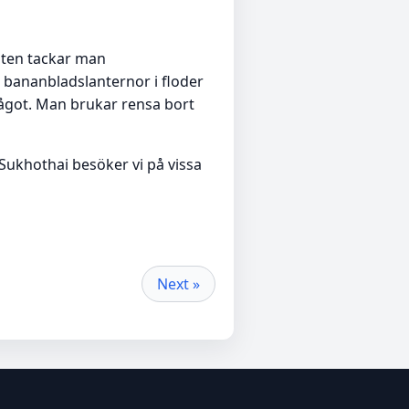
sten tackar man
 bananbladslanternor i floder
 något. Man brukar rensa bort
 Sukhothai besöker vi på vissa
Next »