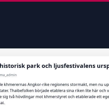
historisk park och ljusfestivalens ur
tema_admin
nde khmerernas Angkor-rike regionens stormakt, men nu up
er. Thaibefolken började etablera sina riken lite här och va
ste sig två hövdingar mot khmerstyret och etablerade ett e
ai.