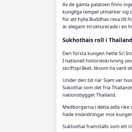
Av de gamla palatsen finns ing
kungliga tempel utmärker sig 
för att hylla Buddhas resa til
är elegant strukturerade i en 
Sukhothais roll i Thailand
Den första kungen hette Sri I
I nationell historieskrivning s
skriftspråket, liksom ha varit
Under den tid när Siam var tvu
Sukothai som det fria Thailands
nationsbygget Thailand.
Medborgarna i detta ädla rike s
hade invändningar mot kungens
Sukhothai framställs som ett rik