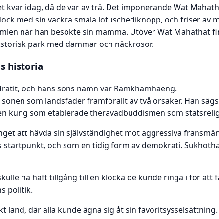
et kvar idag, då de var av trä. Det imponerande Wat Mahat
dock med sin vackra smala lotuschediknopp, och friser av
l himlen när han besökte sin mamma. Utöver Wat Mahathat f
historisk park med dammar och näckrosor.
s historia
ndratit, och hans sons namn var Ramkhamhaeng.
es sonen som landsfader framförallt av två orsaker. Han säg
 den kung som etablerade theravadbuddismen som statsrelig
nget att hävda sin självständighet mot aggressiva fransmä
 startpunkt, och som en tidig form av demokrati. Sukhothai 
kulle ha haft tillgång till en klocka de kunde ringa i för a
 politik.
t land, där alla kunde ägna sig åt sin favoritsysselsättning. 