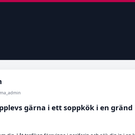
m
tema_admin
plevs gärna i ett soppkök i en gränd