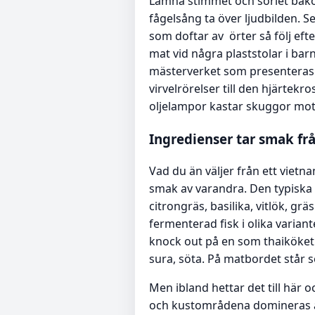
Lämna stimmet och sorlet bakom 
fågelsång ta över ljudbilden. S
som doftar av örter så följ ef
mat vid några plaststolar i barn
mästerverket som presenteras 
virvelrörelser till den hjärte
oljelampor kastar skuggor mot
Ingredienser tar smak fr
Vad du än väljer från ett vietna
smak av varandra. Den typiska
citrongräs, basilika, vitlök, gr
fermenterad fisk i olika varia
knock out på en som thaiköket k
sura, söta. På matbordet står 
Men ibland hettar det till här 
och kustområdena domineras av