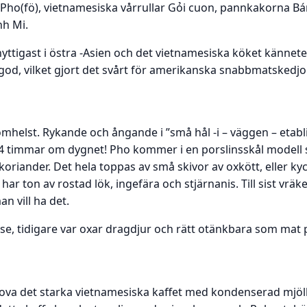
Pho(fö), vietnamesiska vårrullar Gỏi cuon, pannkakorna Bá
nh Mi.
ttigast i östra -Asien och det vietnamesiska köket kännetec
d, vilket gjort det svårt för amerikanska snabbmatskedjor a
helst. Rykande och ångande i ”små hål -i – väggen – etab
24 timmar om dygnet! Pho kommer i en porslinsskål modell 
oriander. Det hela toppas av små skivor av oxkött, eller ky
r ton av rostad lök, ingefära och stjärnanis. Till sist vräker
 vill ha det.
else, tidigare var oxar dragdjur och rätt otänkbara som mat p
 prova det starka vietnamesiska kaffet med kondenserad mj