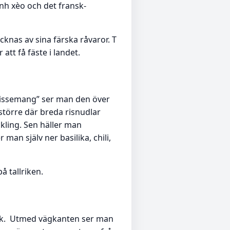
nh xèo och det fransk-
knas av sina färska råvaror. T
tt få fäste i landet.
lissemang” ser man den över
större där breda risnudlar
ckling. Sen häller man
 man själv ner basilika, chili,
å tallriken.
ölk. Utmed vägkanten ser man