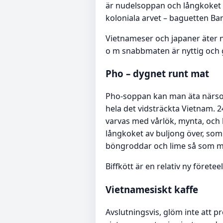
är nudelsoppan och långkoket 
koloniala arvet – baguetten Ba
Vietnameser och japaner äter ny
o m snabbmaten är nyttig och go
Pho – dygnet runt mat
Pho-soppan kan man äta närsom
hela det vidsträckta Vietnam. 
varvas med vårlök, mynta, och k
långkoket av buljong över, som ha
böngroddar och lime så som man
Biffkött är en relativ ny förete
Vietnamesiskt kaffe
Avslutningsvis, glöm inte att