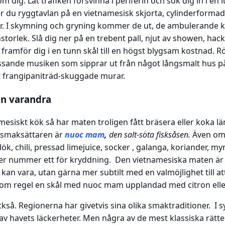
dig. Låt trafiken försvinna i periferin och sök dig in i en 
er du ryggtavlan på en vietnamesisk skjorta, cylinderformad
ter. I skymning och gryning kommer de ut, de ambulerande 
storlek. Slå dig ner på en trebent pall, njut av showen, hack
framför dig i en tunn skål till en högst blygsam kostnad.
krossande musiken som sipprar ut från något långsmalt hus 
 frangipaniträd-skuggade murar.
ån varandra
mesiskt kök så har maten troligen fått bräsera eller koka län
 smaksättaren är
nuoc mam
,
den salt-söta fisksåsen.
Även om
äslök, chili, pressad limejuice, socker , galanga, koriander, 
nter nummer ett för kryddning. Den vietnamesiska maten är 
an vara, utan gärna mer subtilt med en valmöjlighet till att 
som regel en skål med nuoc mam upplandad med citron eller
också. Regionerna har givetvis sina olika smaktraditioner. I
 havets läckerheter. Men några av de mest klassiska rätte