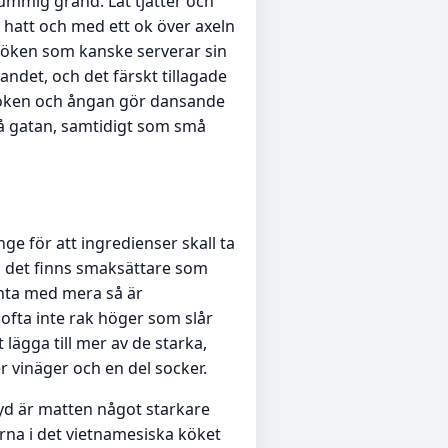
lummig gränd. Låt tjatter och
 hatt och med ett ok över axeln
köken som kanske serverar sin
andet, och det färskt tillagade
 Röken och ångan gör dansande
på gatan, samtidigt som små
ge för att ingredienser skall ta
 det finns smaksättare som
mynta med mera så är
ofta inte rak höger som slår
lägga till mer av de starka,
 vinäger och en del socker.
 syd är matten något starkare
rna i det vietnamesiska köket