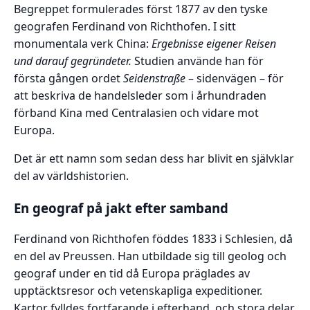
Begreppet formulerades först 1877 av den tyske
geografen
Ferdinand von Richthofen
. I sitt
monumentala verk
China:
Ergebnisse eigener Reisen
und darauf gegründeter.
Studien
använde han för
första gången ordet
Seidenstraße
– sidenvägen – för
att beskriva de handelsleder som i århundraden
förband Kina med Centralasien och vidare mot
Europa.
Det är ett namn som sedan dess har blivit en självklar
del av världshistorien.
En geograf på jakt efter samband
Ferdinand von Richthofen föddes 1833 i Schlesien, då
en del av Preussen. Han utbildade sig till geolog och
geograf under en tid då Europa präglades av
upptäcktsresor och vetenskapliga expeditioner.
Kartor fylldes fortfarande i efterhand, och stora delar