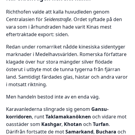
Richthofen valde att kalla huvudleden genom
Centralasien för
Seidenstraße
. Ordet syftade på den
vara som i århundraden hade varit Kinas mest
eftertraktade export: siden.
Redan under romarriket nådde kinesiska sidentyger
marknader i Medelhavsvärlden. Romerska författare
klagade över hur stora mängder silver flödade
österut i utbyte mot de tunna tygerna från fjärran
land. Samtidigt färdades glas, hästar och andra varor
i motsatt riktning.
Men handeln bestod inte av en enda väg.
Karavanlederna slingrade sig genom
Gansu-
korridoren
, runt
Taklamakanöknen
och vidare mot
oasstäder som
Kashgar
,
Khotan
och
Turfan
.
Därifrån fortsatte de mot
Samarkand
,
Buchara
och