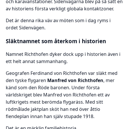
och karavanstationer. Sidenvägarna blev på så sätt en
av historiens första verkligt globala kontaktzoner.
Det är denna rika väv av möten som i dag ryms i
ordet Sidenvägen.
Släktnamnet som återkom i historien
Namnet Richthofen dyker dock upp i historien även i
ett helt annat sammanhang.
Geografen Ferdinand von Richthofen var släkt med
den tyske flygaren
Manfred von Richthofen
, mer
känd som den Röde baronen. Under första
världskriget blev Manfred von Richthofen ett av
luftkrigets mest berömda flygaräss. Med sitt
rödmålade jaktplan sköt han ned över åttio
fiendeplan innan han själv stupade 1918.
Det är en märklig familjehistoria.