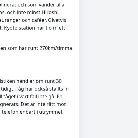
plinerat och som vänder alla
os, och inte minst Hiroshi
auranger och caféer. Givetvis
. Kyoto station har t o m ett
ansen som har runt 270km/timma
tistiken handlar om runt 30
digt. Tåg har också ställts in
tåget i vart fall inte gå. En
nerats. Det är inte rätt mot
in telefon enbart i utrymmet