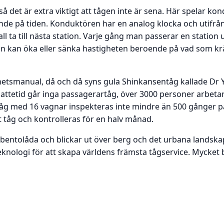
å det är extra viktigt att tågen inte är sena. Här spelar ko
knande på tiden. Konduktören har en analog klocka och utif
ll ta till nästa station. Varje gång man passerar en station
 kan öka eller sänka hastigheten beroende på vad som krävs 
tsmanual, då och då syns gula Shinkansentåg kallade Dr Ye
Nattetid går inga passagerartåg, över 3000 personer arbetar
 tåg med 16 vagnar inspekteras inte mindre än 500 gånger på 
t tåg och kontrolleras för en halv månad.
 bentolåda och blickar ut över berg och det urbana landskape
eknologi för att skapa världens främsta tågservice. Mycket 