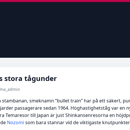
s stora tågunder
tema_admin
a stambanan, smeknamn ”bullet train” har på ett säkert, p
iljarder passagerare sedan 1964. Höghastighetståg var en 
Temaresor till Japan är just Shinkansenresorna en höjdpunkt
nde
Nozomi
som bara stannar vid de viktigaste knutpunkter