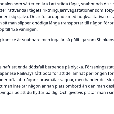
onalen som sätter en ära i att städa tåget, snabbt och disci
itter rättvända i tågets riktning. Järnvägsstationer som Toky
oner i sig själva. De är fullproppade med högkvalitativa rest
n så man slipper onödiga långa transporter till någon förort
pp till 12e våningen.
g kanske är snabbare men inga är så pålitliga som Shink
e haft ett enda dödsfall beroende på olycka. Förseningssta
apanese Railways fått böta för att de lämnat perrongen för ti
händer ofta att någon spraymålar vagnar, men händer det skall 
tt man inte tar någon annan plats ombord än den man desig
tvingas be att du flyttar på dig. Och givetvis pratar man i s