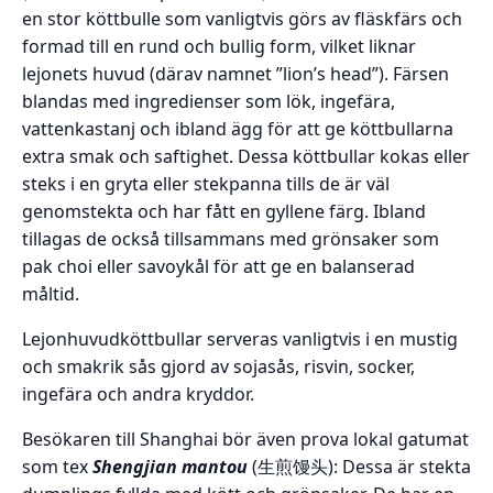
en stor köttbulle som vanligtvis görs av fläskfärs och
formad till en rund och bullig form, vilket liknar
lejonets huvud (därav namnet ”lion’s head”). Färsen
blandas med ingredienser som lök, ingefära,
vattenkastanj och ibland ägg för att ge köttbullarna
extra smak och saftighet. Dessa köttbullar kokas eller
steks i en gryta eller stekpanna tills de är väl
genomstekta och har fått en gyllene färg. Ibland
tillagas de också tillsammans med grönsaker som
pak choi eller savoykål för att ge en balanserad
måltid.
Lejonhuvudköttbullar serveras vanligtvis i en mustig
och smakrik sås gjord av sojasås, risvin, socker,
ingefära och andra kryddor.
Besökaren till Shanghai bör även prova lokal gatumat
som tex
Shengjian mantou
(生煎馒头): Dessa är stekta