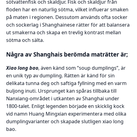
sötvattenfisk och skaldjur. Fisk och skaldjur från
floden har en naturlig sötma, vilket influerar smaken
på maten i regionen. Dessutom används ofta socker
och sockerlag i Shanghainese rätter för att balansera
ut smakerna och skapa en trevlig kontrast mellan
sötma och sälta.
Några av Shanghais berömda maträtter är;
Xiao long bao
, även känd som ”soup dumplings”, är
en unik typ av dumpling. Rätten är känd för sin
delikata tunna deg och saftiga fyllning med en varm
buljong inuti. Ursprunget kan spåras tillbaka till
Nanxiang-området i utkanten av Shanghai under
1800-talet. Enligt legenden började en skicklig kock
vid namn Huang Mingxian experimentera med olika
dumplingvarianter och skapade slutligen xiao long
bao.