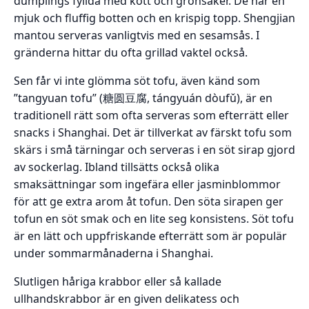
dumplings fyllda med kött och grönsaker. De har en
mjuk och fluffig botten och en krispig topp. Shengjian
mantou serveras vanligtvis med en sesamsås. I
gränderna hittar du ofta grillad vaktel också.
Sen får vi inte glömma söt tofu, även känd som
”tangyuan tofu” (糖圆豆腐, tángyuán dòufǔ), är en
traditionell rätt som ofta serveras som efterrätt eller
snacks i Shanghai. Det är tillverkat av färskt tofu som
skärs i små tärningar och serveras i en söt sirap gjord
av sockerlag. Ibland tillsätts också olika
smaksättningar som ingefära eller jasminblommor
för att ge extra arom åt tofun. Den söta sirapen ger
tofun en söt smak och en lite seg konsistens. Söt tofu
är en lätt och uppfriskande efterrätt som är populär
under sommarmånaderna i Shanghai.
Slutligen håriga krabbor eller så kallade
ullhandskrabbor är en given delikatess och