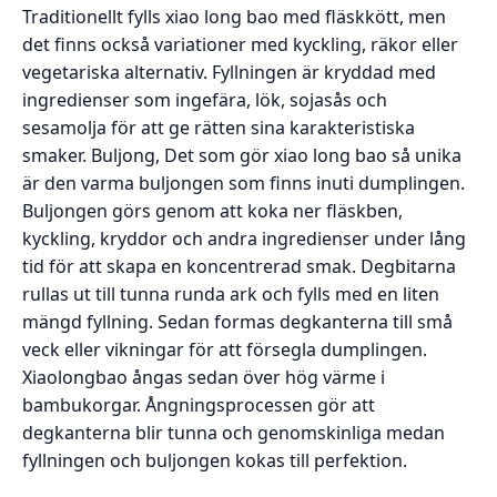
Traditionellt fylls xiao long bao med fläskkött, men
det finns också variationer med kyckling, räkor eller
vegetariska alternativ. Fyllningen är kryddad med
ingredienser som ingefära, lök, sojasås och
sesamolja för att ge rätten sina karakteristiska
smaker. Buljong, Det som gör xiao long bao så unika
är den varma buljongen som finns inuti dumplingen.
Buljongen görs genom att koka ner fläskben,
kyckling, kryddor och andra ingredienser under lång
tid för att skapa en koncentrerad smak. Degbitarna
rullas ut till tunna runda ark och fylls med en liten
mängd fyllning. Sedan formas degkanterna till små
veck eller vikningar för att försegla dumplingen.
Xiaolongbao ångas sedan över hög värme i
bambukorgar. Ångningsprocessen gör att
degkanterna blir tunna och genomskinliga medan
fyllningen och buljongen kokas till perfektion.