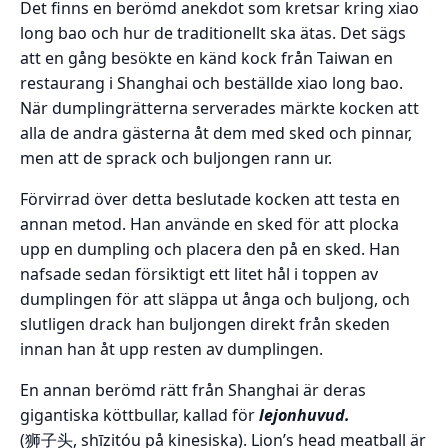
Det finns en berömd anekdot som kretsar kring xiao
long bao och hur de traditionellt ska ätas. Det sägs
att en gång besökte en känd kock från Taiwan en
restaurang i Shanghai och beställde xiao long bao.
När dumplingrätterna serverades märkte kocken att
alla de andra gästerna åt dem med sked och pinnar,
men att de sprack och buljongen rann ur.
Förvirrad över detta beslutade kocken att testa en
annan metod. Han använde en sked för att plocka
upp en dumpling och placera den på en sked. Han
nafsade sedan försiktigt ett litet hål i toppen av
dumplingen för att släppa ut ånga och buljong, och
slutligen drack han buljongen direkt från skeden
innan han åt upp resten av dumplingen.
En annan berömd rätt från Shanghai är deras
gigantiska köttbullar, kallad för
lejonhuvud.
(狮子头, shīzitóu på kinesiska). Lion’s head meatball är