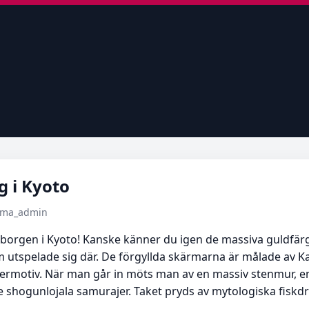
g i Kyoto
tema_admin
borgen i Kyoto! Kanske känner du igen de massiva guldfä
 utspelade sig där. De förgyllda skärmarna är målade av K
ermotiv. När man går in möts man av en massiv stenmur, en
 shogunlojala samurajer. Taket pryds av mytologiska fiskd