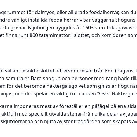
ngsrummet för daimyos, eller allierade feodalherrar, kan d
ndre vänligt inställda feodalherrar visar väggarna shoguns
varta grenar. Nijoborgen byggdes år 1603 som Tokugawash
et finns runt 800 tatamimattor i slottet, och korridoren som
gun sällan besökte slottet, eftersom resan från Edo (dagen
och samurajer. Bara shogun och personer med rang hade tillå
em för det berömda näktergalsgolvet som gnisslar högt när 
ninjas, och det spelar en viktig roll i boken ”Över Näktergal
arna imponeras mest av föreställer en påfågel på ena sida
aktfull med speciellt utvalda stenar från olika delar av J
 skjutdörrarna och njuta av stenträdgården som skapats av