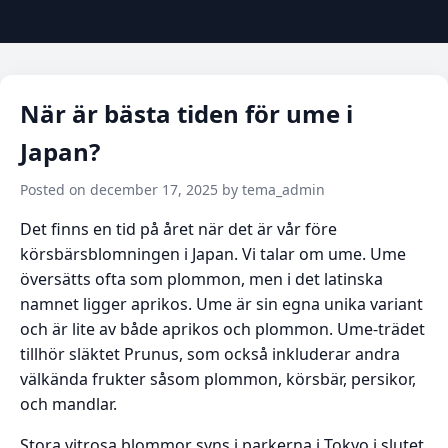
När är bästa tiden för ume i
Japan?
Posted on december 17, 2025 by tema_admin
Det finns en tid på året när det är vår före
körsbärsblomningen i Japan. Vi talar om ume. Ume
översätts ofta som plommon, men i det latinska
namnet ligger aprikos. Ume är sin egna unika variant
och är lite av både aprikos och plommon. Ume-trädet
tillhör släktet Prunus, som också inkluderar andra
välkända frukter såsom plommon, körsbär, persikor,
och mandlar.
Stora vitrosa blommor syns i parkerna i Tokyo i slutet