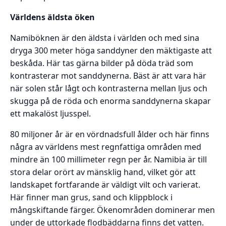
Världens äldsta öken
Namiböknen är den äldsta i världen och med sina
dryga 300 meter höga sanddyner den mäktigaste att
beskåda. Här tas gärna bilder på döda träd som
kontrasterar mot sanddynerna. Bäst är att vara här
när solen står lågt och kontrasterna mellan ljus och
skugga på de röda och enorma sanddynerna skapar
ett makalöst ljusspel.
80 miljoner år är en vördnadsfull ålder och här finns
några av världens mest regnfattiga områden med
mindre än 100 millimeter regn per år. Namibia är till
stora delar orört av mänsklig hand, vilket gör att
landskapet fortfarande är väldigt vilt och varierat.
Här finner man grus, sand och klippblock i
mångskiftande färger. Ökenområden dominerar men
under de uttorkade flodbäddarna finns det vatten.