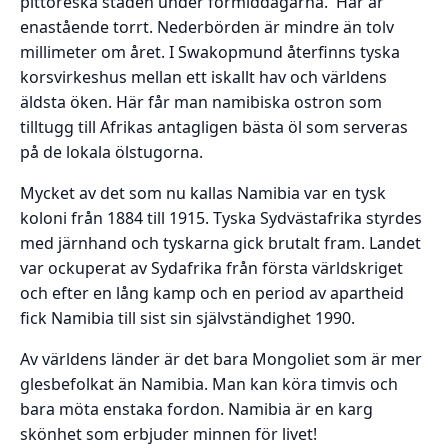
pittoreska staden under förmiddagarna. Här är
enastående torrt. Nederbörden är mindre än tolv
millimeter om året. I Swakopmund återfinns tyska
korsvirkeshus mellan ett iskallt hav och världens
äldsta öken. Här får man namibiska ostron som
tilltugg till Afrikas antagligen bästa öl som serveras
på de lokala ölstugorna.
Mycket av det som nu kallas Namibia var en tysk
koloni från 1884 till 1915. Tyska Sydvästafrika styrdes
med järnhand och tyskarna gick brutalt fram. Landet
var ockuperat av Sydafrika från första världskriget
och efter en lång kamp och en period av apartheid
fick Namibia till sist sin självständighet 1990.
Av världens länder är det bara Mongoliet som är mer
glesbefolkat än Namibia. Man kan köra timvis och
bara möta enstaka fordon. Namibia är en karg
skönhet som erbjuder minnen för livet!