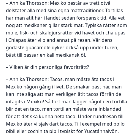
– Annika Thorsson: Mexiko består av trettiotvå
delstater alla med sina egna mattraditioner. Tortillas
har man ätit här i landet sedan förspansk tid. Alla vet
nog att mexikaner gillar stark mat. Typiska rätter som
mole, fisk- och skaldjursrätter vid havet och chalupas
i Chiapas äter vi bland annat på resan. Världens
godaste guacamole dyker också upp under turen,
bäst till passar en kall mexikansk öl.
– Vilken är din personliga favoriträtt?
– Annika Thorsson: Tacos, man måste äta tacos i
Mexiko någon gång i livet. De smakar bäst här, man
kan inte säga att man verkligen ätit tacos förrän de
intagits i Mexiko! Så fort man lägger något i en tortilla
blir det en taco, men tortillan måste vara inblandad
för att det ska kunna heta taco. Under rundresan till
Mexiko äter vi självklart tacos. Till exempel med pollo
pibil eller cochinita pibil typiskt för Yucatánhalvön.