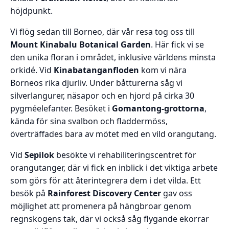
höjdpunkt.
Vi flög sedan till Borneo, där vår resa tog oss till
Mount Kinabalu Botanical Garden
. Här fick vi se
den unika floran i området, inklusive världens minsta
orkidé. Vid
Kinabatanganfloden
kom vi nära
Borneos rika djurliv. Under båtturerna såg vi
silverlangurer, näsapor och en hjord på cirka 30
pygméelefanter. Besöket i
Gomantong-grottorna
,
kända för sina svalbon och fladdermöss,
överträffades bara av mötet med en vild orangutang.
Vid
Sepilok
besökte vi rehabiliteringscentret för
orangutanger, där vi fick en inblick i det viktiga arbete
som görs för att återintegrera dem i det vilda. Ett
besök på
Rainforest Discovery Center
gav oss
möjlighet att promenera på hängbroar genom
regnskogens tak, där vi också såg flygande ekorrar