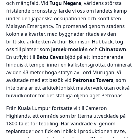
och mångfald. Vid
Tugu Negara
, världens största
fristående bronsstaty, lärde vi oss om landets kamp
under den japanska ockupationen och konflikten
Malayan Emergency. En promenad genom stadens
koloniala kvarter, med byggnader ritade av den
brittiske arkitekten Arthur Bennison Hubback, tog
oss till platser som
Jamek-moskén
och
Chinatown
.
En utflykt till
Batu Caves
bjöd på ett imponerande
hinduiskt tempel inne i en kalkstensgrotta, dominerat
av den 43 meter höga statyn av Lord Murugan. Vi
avslutade med ett besök vid
Petronas Towers
, som
inte bara är ett arkitektoniskt mästerverk utan också
huvudkontor för det statliga oljebolaget Petronas.
Från Kuala Lumpur fortsatte vi till Cameron
Highlands, ett område som britterna utvecklade på
1800-talet för teodling. Här vandrade vi genom
teplantager och fick en inblick i produktionen av te,