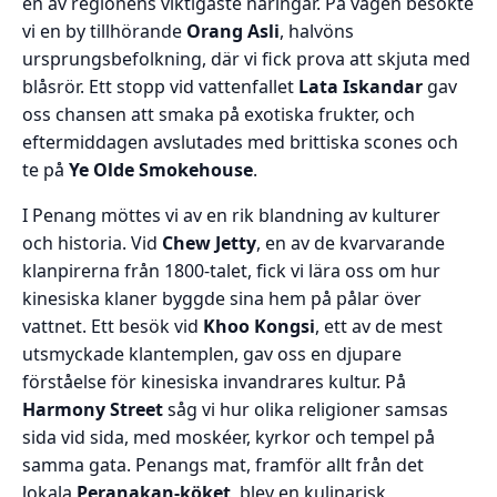
en av regionens viktigaste näringar. På vägen besökte
vi en by tillhörande
Orang Asli
, halvöns
ursprungsbefolkning, där vi fick prova att skjuta med
blåsrör. Ett stopp vid vattenfallet
Lata Iskandar
gav
oss chansen att smaka på exotiska frukter, och
eftermiddagen avslutades med brittiska scones och
te på
Ye Olde Smokehouse
.
I Penang möttes vi av en rik blandning av kulturer
och historia. Vid
Chew Jetty
, en av de kvarvarande
klanpirerna från 1800-talet, fick vi lära oss om hur
kinesiska klaner byggde sina hem på pålar över
vattnet. Ett besök vid
Khoo Kongsi
, ett av de mest
utsmyckade klantemplen, gav oss en djupare
förståelse för kinesiska invandrares kultur. På
Harmony Street
såg vi hur olika religioner samsas
sida vid sida, med moskéer, kyrkor och tempel på
samma gata. Penangs mat, framför allt från det
lokala
Peranakan-köket
, blev en kulinarisk