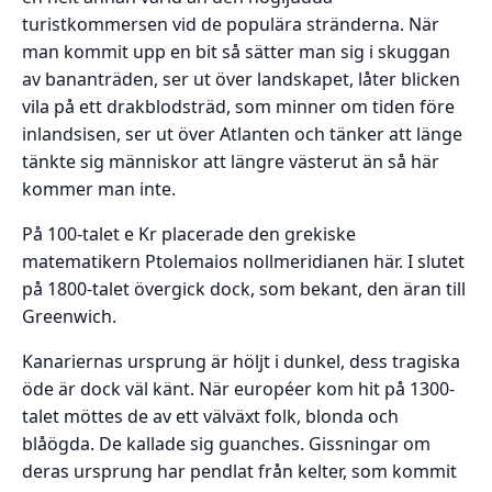
turistkommersen vid de populära stränderna. När
man kommit upp en bit så sätter man sig i skuggan
av bananträden, ser ut över landskapet, låter blicken
vila på ett drakblodsträd, som minner om tiden före
inlandsisen, ser ut över Atlanten och tänker att länge
tänkte sig människor att längre västerut än så här
kommer man inte.
På 100-talet e Kr placerade den grekiske
matematikern Ptolemaios nollmeridianen här. I slutet
på 1800-talet övergick dock, som bekant, den äran till
Greenwich.
Kanariernas ursprung är höljt i dunkel, dess tragiska
öde är dock väl känt. När européer kom hit på 1300-
talet möttes de av ett välväxt folk, blonda och
blåögda. De kallade sig guanches. Gissningar om
deras ursprung har pendlat från kelter, som kommit