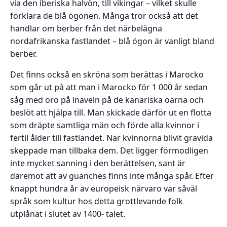
via den iberiska halvön, till vikingar – vilket skulle
förklara de blå ögonen. Många tror också att det
handlar om berber från det närbelägna
nordafrikanska fastlandet – blå ögon är vanligt bland
berber.
Det finns också en skröna som berättas i Marocko
som går ut på att man i Marocko för 1 000 år sedan
såg med oro på inaveln på de kanariska öarna och
beslöt att hjälpa till. Man skickade därför ut en flotta
som dräpte samtliga män och förde alla kvinnor i
fertil ålder till fastlandet. När kvinnorna blivit gravida
skeppade man tillbaka dem. Det ligger förmodligen
inte mycket sanning i den berättelsen, sant är
däremot att av guanches finns inte många spår. Efter
knappt hundra år av europeisk närvaro var såväl
språk som kultur hos detta grottlevande folk
utplånat i slutet av 1400- talet.