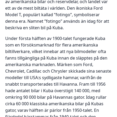
av amerikanska bilar och reservdelar, och landet var
ett av de mest biltäta i världen. Den ikoniska Ford
Model T, populärt kallad ”fotingo”, symboliserar
denna era. Namnet ”fotingo” används än idag för att
beskriva en sliten bil på Kuba.
Under första hälften av 1900-talet fungerade Kuba
som en försöksmarknad för flera amerikanska
biltillverkare, vilket innebar att nya bilmodeller ofta
fanns tillgängliga på Kuba innan de släpptes på den
amerikanska marknaden. Märken som Ford,
Chevrolet, Cadillac och Chrysler skickade sina senaste
modeller till USA:s sydligaste hamnar, varifrån de
snabbt transporterades till Havanna. Fram till 1956
hade antalet bilar i Kuba överstigit 140 000, med
omkring 90 000 bilar på Havannas gator. Idag rullar
cirka 60 000 klassiska amerikanska bilar på Kubas
gator, varav hälften är pärlor från 1950-talet. En
fjärdedel härstammar från 1940-talet och den