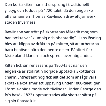
Den korta kilten har sitt ursprung i traditionellt
ylletyg och föddes på 1720-talet, då den engelske
affärsmannen Thomas Rawlinson drev ett järnverk i
staden Inverness.
Rawlinson var trött på skottarnas féileadh mór, som
han tyckte var ”klumpig och ohanterlig”. Hans lösning
blev att klippa av dräkten på mitten, så att arbetarna
bara behövde bära den nedre delen. Påhittet fick
fäste bland klanerna och spreds över höglandet.
Kilten fick sin renässans på 1800-talet när den
engelska aristokratin började upptäcka Skottlands
charm. Intressant nog fick allt det som ansågs vara
skotska exotismer ett uppsving under 1800-talet igen
i form av både mode och tävlingar. Under George den
IV’s besök 1822 uppmuntrades alla skottar sätta på
sig sin finaste kilt.