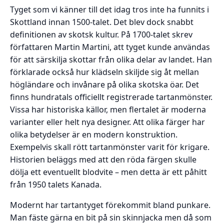
Tyget som vi känner till det idag tros inte ha funnits i
Skottland innan 1500-talet. Det blev dock snabbt
definitionen av skotsk kultur. På 1700-talet skrev
författaren Martin Martini, att tyget kunde användas
för att särskilja skottar från olika delar av landet. Han
förklarade också hur klädseln skiljde sig åt mellan
högländare och invånare på olika skotska öar. Det
finns hundratals officiellt registrerade tartanmönster.
Vissa har historiska källor, men flertalet är moderna
varianter eller helt nya designer. Att olika färger har
olika betydelser är en modern konstruktion.
Exempelvis skall rött tartanmönster varit för krigare.
Historien beläggs med att den röda färgen skulle
dölja ett eventuellt blodvite – men detta är ett påhitt
från 1950 talets Kanada.
Modernt har tartantyget förekommit bland punkare.
Man fäste gärna en bit på sin skinnjacka men då som