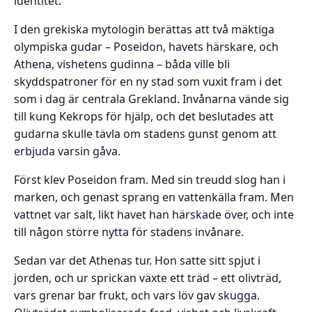
identitet.
I den grekiska mytologin berättas att två mäktiga
olympiska gudar – Poseidon, havets härskare, och
Athena, vishetens gudinna – båda ville bli
skyddspatroner för en ny stad som vuxit fram i det
som i dag är centrala Grekland. Invånarna vände sig
till kung Kekrops för hjälp, och det beslutades att
gudarna skulle tävla om stadens gunst genom att
erbjuda varsin gåva.
Först klev Poseidon fram. Med sin treudd slog han i
marken, och genast sprang en vattenkälla fram. Men
vattnet var salt, likt havet han härskade över, och inte
till någon större nytta för stadens invånare.
Sedan var det Athenas tur. Hon satte sitt spjut i
jorden, och ur sprickan växte ett träd – ett olivträd,
vars grenar bar frukt, och vars löv gav skugga.