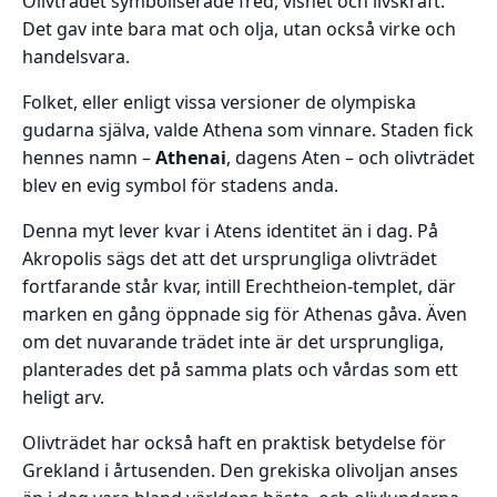
Olivträdet symboliserade fred, vishet och livskraft.
Det gav inte bara mat och olja, utan också virke och
handelsvara.
Folket, eller enligt vissa versioner de olympiska
gudarna själva, valde Athena som vinnare. Staden fick
hennes namn –
Athenai
, dagens Aten – och olivträdet
blev en evig symbol för stadens anda.
Denna myt lever kvar i Atens identitet än i dag. På
Akropolis sägs det att det ursprungliga olivträdet
fortfarande står kvar, intill Erechtheion-templet, där
marken en gång öppnade sig för Athenas gåva. Även
om det nuvarande trädet inte är det ursprungliga,
planterades det på samma plats och vårdas som ett
heligt arv.
Olivträdet har också haft en praktisk betydelse för
Grekland i årtusenden. Den grekiska olivoljan anses