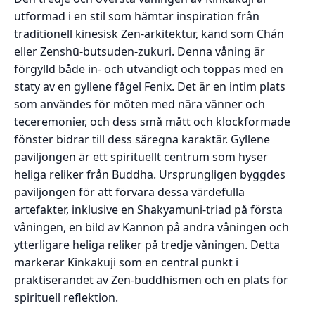
utformad i en stil som hämtar inspiration från
traditionell kinesisk Zen-arkitektur, känd som Chán
eller Zenshū-butsuden-zukuri. Denna våning är
förgylld både in- och utvändigt och toppas med en
staty av en gyllene fågel Fenix. Det är en intim plats
som användes för möten med nära vänner och
teceremonier, och dess små mått och klockformade
fönster bidrar till dess säregna karaktär. Gyllene
paviljongen är ett spirituellt centrum som hyser
heliga reliker från Buddha. Ursprungligen byggdes
paviljongen för att förvara dessa värdefulla
artefakter, inklusive en Shakyamuni-triad på första
våningen, en bild av Kannon på andra våningen och
ytterligare heliga reliker på tredje våningen. Detta
markerar Kinkakuji som en central punkt i
praktiserandet av Zen-buddhismen och en plats för
spirituell reflektion.