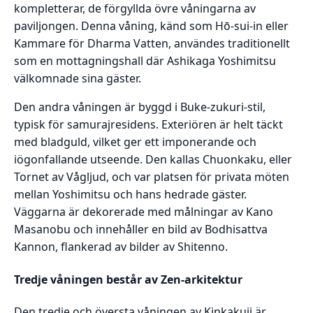
kompletterar, de förgyllda övre våningarna av
paviljongen. Denna våning, känd som Hō-sui-in eller
Kammare för Dharma Vatten, användes traditionellt
som en mottagningshall där Ashikaga Yoshimitsu
välkomnade sina gäster.
Den andra våningen är byggd i Buke-zukuri-stil,
typisk för samurajresidens. Exteriören är helt täckt
med bladguld, vilket ger ett imponerande och
iögonfallande utseende. Den kallas Chuonkaku, eller
Tornet av Vågljud, och var platsen för privata möten
mellan Yoshimitsu och hans hedrade gäster.
Väggarna är dekorerade med målningar av Kano
Masanobu och innehåller en bild av Bodhisattva
Kannon, flankerad av bilder av Shitenno.
Tredje våningen består av Zen-arkitektur
Den tredje och översta våningen av Kinkakuji är