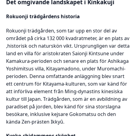
Det omgivande landskapet i Kinkakuji
Rokuonji trädgårdens historia
Rokuonji trädgården, som tar upp en stor del av
området på cirka 132 000 kvadratmeter, är en plats av
,historisk och naturskön vikt. Ursprungligen var detta
land en villa för aristokraten Saionji Kintsune under
Kamakura-perioden och senare en plats för Ashikaga
Yoshimitsus villa, Kitayamadono, under Muromachi-
perioden. Denna omfattande anläggning blev snart
ett centrum för Kitayama-kulturen, som var känd för
att införliva element från Ming-dynastins kinesiska
kultur till Japan. Trädgården, som är en avbildning av
paradiset på jorden, blev känd för sina storslagna
besökare, inklusive kejsare Gokomatsu och den
kända Zen-prästen Ikkyû.
Kyoko-chidammens skönhet