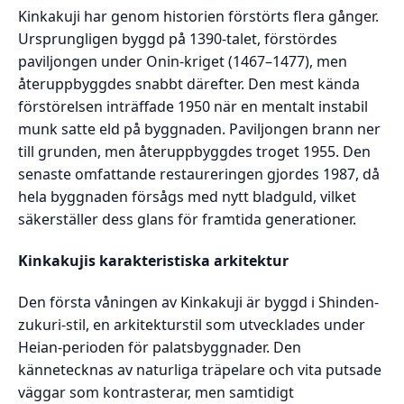
Kinkakuji har genom historien förstörts flera gånger.
Ursprungligen byggd på 1390-talet, förstördes
paviljongen under Onin-kriget (1467–1477), men
återuppbyggdes snabbt därefter. Den mest kända
förstörelsen inträffade 1950 när en mentalt instabil
munk satte eld på byggnaden. Paviljongen brann ner
till grunden, men återuppbyggdes troget 1955. Den
senaste omfattande restaureringen gjordes 1987, då
hela byggnaden försågs med nytt bladguld, vilket
säkerställer dess glans för framtida generationer.
Kinkakujis karakteristiska arkitektur
Den första våningen av Kinkakuji är byggd i Shinden-
zukuri-stil, en arkitekturstil som utvecklades under
Heian-perioden för palatsbyggnader. Den
kännetecknas av naturliga träpelare och vita putsade
väggar som kontrasterar, men samtidigt