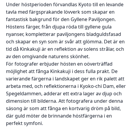
Under höstperioden förvandlas Kyoto till en levande
tavla med färgsprakande lövverk som skapar en
fantastisk bakgrund för den Gyllene Paviljongen.
Höstens färger, från djupa röda till gyllene gula
nyanser, kompletterar paviljongens bladguldsfasad
och skapar en syn som är svår att glömma. Det är en
tid då Kinkakuji är en reflektion av solens strålar, och
av den omgivande naturens skönhet.
För fotografer erbjuder hösten en oöverträffad
möjlighet att fånga Kinkakuji i dess fulla prakt. De
varierande färgerna i landskapet ger en rik palett att
arbeta med, och reflektionerna i Kyoko-chi Dam, eller
Spegeldammen, adderar ett extra lager av djup och
dimension till bilderna. Att fotografera under denna
säsong är som att fånga en kortvarig dröm på bild,
där guld möter de brinnande höstfärgerna i en
perfekt symfoni.