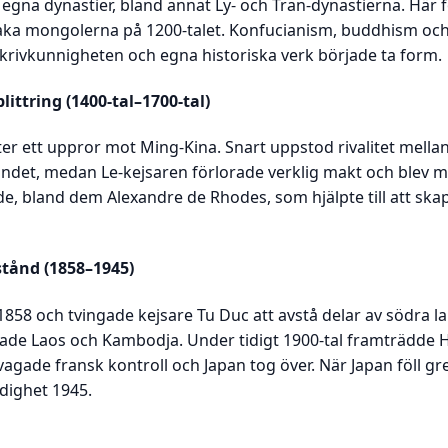
egna dynastier, bland annat Ly- och Tran-dynastierna. Här 
baka mongolerna på 1200-talet. Konfucianism, buddhism och
skrivkunnigheten och egna historiska verk började ta form.
ittring (1400-tal–1700-tal)
er ett uppror mot Ming-Kina. Snart uppstod rivalitet mellan
 landet, medan Le-kejsaren förlorade verklig makt och blev 
e, bland dem Alexandre de Rhodes, som hjälpte till att skap
tånd (1858–1945)
858 och tvingade kejsare Tu Duc att avstå delar av södra l
ade Laos och Kambodja. Under tidigt 1900-tal framträdde H
vagade fransk kontroll och Japan tog över. När Japan föll g
dighet 1945.