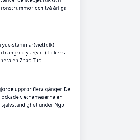
ed, använde svedjebruk och
 bronstrummor och två årliga
ra yue-stammar(vietfolk)
ch angrep yue(viet)-folkens
eneralen Zhao Tuo.
gjorde uppror flera gånger. De
38 lockade vietnameserna en
e självständighet under Ngo