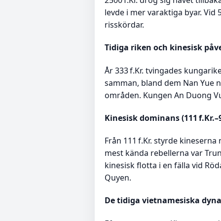
2500 f.Kr. drog sig havet tillb
levde i mer varaktiga byar. Vi
risskördar.
Tidiga riken och kinesisk påver
År 333 f.Kr. tvingades kungarik
samman, bland dem Nan Yue nära
områden. Kungen An Duong Vuong
Kinesisk dominans (111 f.Kr.–9
Från 111 f.Kr. styrde kineserna
mest kända rebellerna var Trung
kinesisk flotta i en fälla vid
Quyen.
De tidiga vietnamesiska dynas