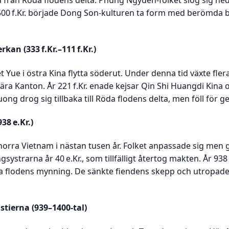
aka från Röda flodens delta. Phung Ngyuen-folket slog sig n
d 500 f.Kr. började Dong Son-kulturen ta form med berömda
kan (333 f.Kr.–111 f.Kr.)
et Yue i östra Kina flytta söderut. Under denna tid växte fle
 Kanton. År 221 f.Kr. enade kejsar Qin Shi Huangdi Kina o
 drog sig tillbaka till Röda flodens delta, men föll för g
38 e.Kr.)
 norra Vietnam i nästan tusen år. Folket anpassade sig men 
systrarna år 40 e.Kr., som tillfälligt återtog makten. År 9
 Röda flodens mynning. De sänkte fiendens skepp och utropad
tierna (939–1400-tal)