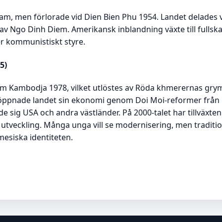
nam, men förlorade vid Dien Bien Phu 1954. Landet delades
 Ngo Dinh Diem. Amerikansk inblandning växte till fullskaligt
r kommunistiskt styre.
5)
am Kambodja 1978, vilket utlöstes av Röda khmerernas gry
e öppnade landet sin ekonomi genom Doi Moi-reformer från 
 sig USA och andra västländer. På 2000-talet har tillväxten 
l utveckling. Många unga vill se modernisering, men traditio
mesiska identiteten.