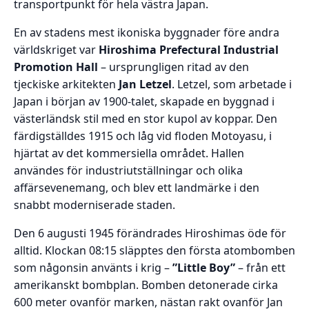
transportpunkt för hela västra Japan.
En av stadens mest ikoniska byggnader före andra
världskriget var
Hiroshima Prefectural Industrial
Promotion Hall
– ursprungligen ritad av den
tjeckiske arkitekten
Jan Letzel
. Letzel, som arbetade i
Japan i början av 1900-talet, skapade en byggnad i
västerländsk stil med en stor kupol av koppar. Den
färdigställdes 1915 och låg vid floden Motoyasu, i
hjärtat av det kommersiella området. Hallen
användes för industriutställningar och olika
affärsevenemang, och blev ett landmärke i den
snabbt moderniserade staden.
Den 6 augusti 1945 förändrades Hiroshimas öde för
alltid. Klockan 08:15 släpptes den första atombomben
som någonsin använts i krig –
”Little Boy”
– från ett
amerikanskt bombplan. Bomben detonerade cirka
600 meter ovanför marken, nästan rakt ovanför Jan