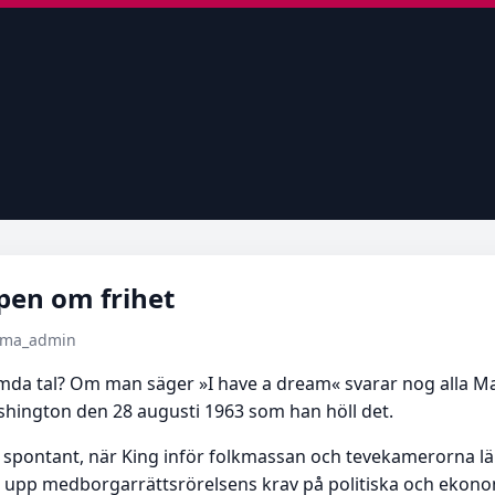
en om frihet
tema_admin
ömda tal? Om man säger »I have a dream« svarar nog alla Ma
Washington den 28 augusti 1963 som han höll det.
e spontant, när King inför folkmassan och tevekamerorna 
läsa upp medborgarrättsrörelsens krav på politiska och eko