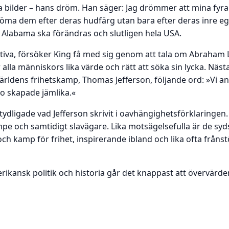
ka bilder – hans dröm. Han säger: Jag drömmer att mina fyra
ka döma dem efter deras hudfärg utan bara efter deras inre e
Alabama ska förändras och slutligen hela USA.
tiva, försöker King få med sig genom att tala om Abraham
alla människors lika värde och rätt att söka sin lycka. Näs
 världens frihetskamp, Thomas Jefferson, följande ord: »Vi 
äro skapade jämlika.«
tydligade vad Jefferson skrivit i oavhängighetsförklaringen
pe och samtidigt slavägare. Lika motsägelsefulla är de s
och kamp för frihet, inspirerande ibland och lika ofta fråns
kansk politik och historia går det knappast att övervärder