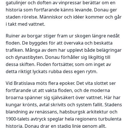
gatulinjer och doften av vinpressar berättar om en
historia som fortfarande känns levande. Donau ger
staden rörelse. Människor och idéer kommer och går
i takt med vattnet.
Ruiner av borgar stiger fram ur skogen längre nedåt
floden. De byggdes för att övervaka och beskatta
trafiken. Många av dem har upplevt både belägringar
och dynastibyten. Donau förhåller sig likgiltig till
dessa skiften. Floden fortsätter, som om inget av
detta riktigt lyckats rubba dess egen rytm.
Vid Bratislava möts flera epoker. Det vita slottet ser
fortfarande ut att vakta floden, och de moderna
broarna spänner sig självsäkert över vattnet. Här har
kungar krönts, avtal skrivits och system fallit. Stadens
blandning av renässans, habsburgsk arkitektur och
1900-talets avtryck speglar hela regionens turbulenta
historia. Donau drar en stadig linje genom allt.