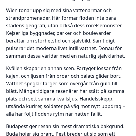
Wien tonar upp sig med sina vattenarmar och
strandpromenader. Här formar floden inte bara
stadens geografi, utan också dess rörelsemönster.
Kejserliga byggnader, parker och boulevarder
berättar om storhetstid och självbild. Samtidigt
pulserar det moderna livet intill vattnet. Donau för
samman dessa världar med en naturlig självklarhet.
Kvällen skapar en annan scen. Fartyget lossar från
kajen, och ljusen från broar och palats glider bort.
Vattnet speglar färger som övergår från guld till
blått. Många tidigare resenärer har stått på samma
plats och sett samma kvällsljus. Handelsskepp,
utsända kurirer, soldater på väg mot nytt uppdrag –
alla har följt flodens rytm när natten fallit.
Budapest ger resan sin mest dramatiska bakgrund.
Buda höjer sig brant, Pest breder ut sig som ett