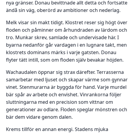
nya gränser. Donau bevittnade allt detta och fortsatte
ändå sin väg, oberörd av ambitioner och nederlag.
Melk visar sin makt tidigt. Klostret reser sig högt över
floden och påminner om århundraden av lärdom och
tro. Munkar skrev, samlade och undervisade här. I
byarna nedanför går vardagen i en lugnare takt, men
klostrets dominans märks i varje gatsten. Donau
flyter tätt intill, som om floden själv bevakar höjden.
Wachaudalen öppnar sig strax därefter. Terrasserna
samarbetar med ljuset och skapar värme som gynnar
vinet. Stenmurarna är byggda för hand. Varje murdel
bär spår av arbete och envishet. Vinrankorna följer
sluttningarna med en precision som vittnar om
generationer av odlare. Floden speglar mönstren och
bär dem vidare genom dalen.
Krems tillför en annan energi. Stadens mjuka