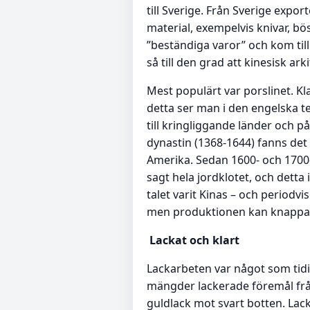
till Sverige. Från Sverige expo
material, exempelvis knivar, bös
”beständiga varor” och kom till
så till den grad att kinesisk ar
Mest populärt var porslinet. Kl
detta ser man i den engelska te
till kringliggande länder och p
dynastin (1368-1644) fanns det k
Amerika. Sedan 1600- och 1700-
sagt hela jordklotet, och detta
talet varit Kinas – och periodvi
men produktionen kan knappast
Lackat och klart
Lackarbeten var något som tidi
mängder lackerade föremål från
guldlack mot svart botten. Lack