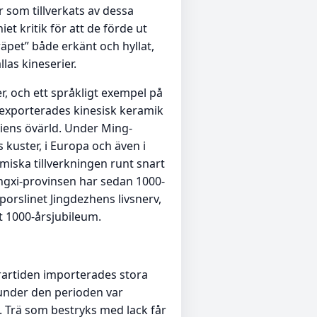
r som tillverkats av dessa
et kritik för att de förde ut
äpet” både erkänt och hyllat,
las kineserier.
r, och ett språkligt exempel på
e exporterades kinesisk keramik
siens övärld. Under Ming-
s kuster, i Europa och även i
miska tillverkningen runt snart
iangxi-provinsen har sedan 1000-
porslinet Jingdezhens livsnerv,
t 1000-årsjubileum.
rartiden importerades stora
 under den perioden var
. Trä som bestryks med lack får