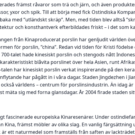
rterades främst råvaror som trä och järn, och även produkte
sor, yxor och spik. Till att börja med fick Ostindiska Kompani
baka med ”utländskt skräp”. Men, med tiden blev alltså ”skr
kitektur och konsthantverk efterbildades friskt – i det som kal
angen från Kinaproducerat porslin har genljudit världen öve
rmen för porslin, ”china”. Redan vid tiden för Kristi födels
å 700-talet hade kinesiskt porslin och stengods nått Indone
arakteristiskt blåvita porslinet över hela Asien, runt Afrika
talen har kinesiskt porslin verkat inspirerande på den kera
 inflytande har pågått in i våra dagar. Staden Jingdezhen i J
s också världens – centrum för porslinsindustrin. Än idag är 
 mäta sig med forna glansdagar. År 2004 firade staden sit
gt fascinerade europeiska Kinaresenärer. Under ostindiefa
 Kina, främst möbler av olika slag. En vanlig färgsättning
 är ett naturmedel som framställs från saften av lackträdet