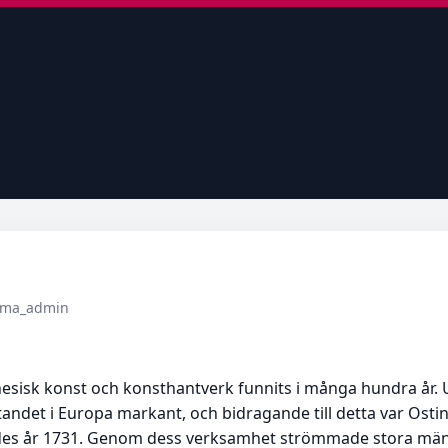
tema_admin
kinesisk konst och konsthantverk funnits i många hundra år.
ytandet i Europa markant, och bidragande till detta var Ost
es år 1731. Genom dess verksamhet strömmade stora mäng