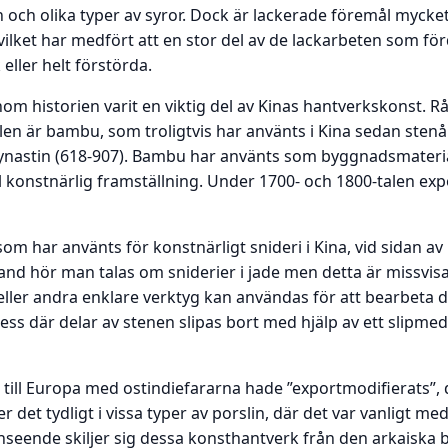
och olika typer av syror. Dock är lackerade föremål mycket 
 vilket har medfört att en stor del av de lackarbeten som för
 eller helt förstörda.
nom historien varit en viktig del av Kinas hantverkskonst. Rå
n är bambu, som troligtvis har använts i Kina sedan stenå
nastin (618-907). Bambu har använts som byggnadsmaterial, 
 konstnärlig framställning. Under 1700- och 1800-talen exp
som har använts för konstnärligt snideri i Kina, vid sidan av
nd hör man talas om sniderier i jade men detta är missvisan
ller andra enklare verktyg kan användas för att bearbeta de
ss där delar av stenen slipas bort med hjälp av ett slipmed
ll Europa med ostindiefararna hade ”exportmodifierats”, de
 det tydligt i vissa typer av porslin, där det var vanligt med
änseende skiljer sig dessa konsthantverk från den arkaiska