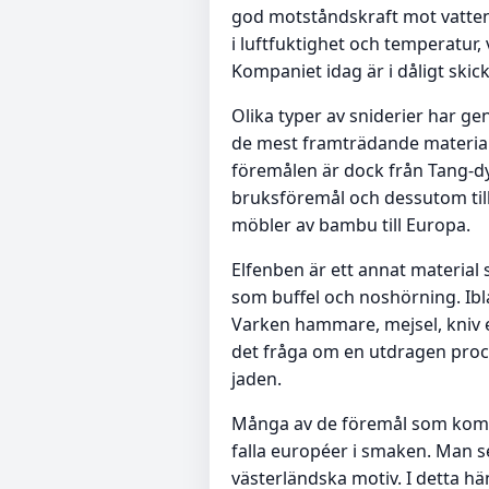
god motståndskraft mot vatten 
i luftfuktighet och temperatur,
Kompaniet idag är i dåligt skick
Olika typer av sniderier har ge
de mest framträdande materiale
föremålen är dock från Tang-dy
bruksföremål och dessutom till
möbler av bambu till Europa.
Elfenben är ett annat material 
som buffel och noshörning. Ibla
Varken hammare, mejsel, kniv e
det fråga om en utdragen proce
jaden.
Många av de föremål som kom ti
falla européer i smaken. Man ser
västerländska motiv. I detta h