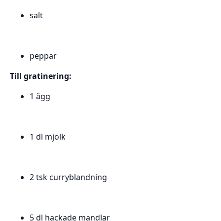
salt
peppar
Till gratinering:
1 ägg
1 dl mjölk
2 tsk curryblandning
5 dl hackade mandlar