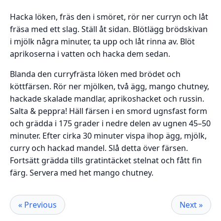
Hacka löken, fräs den i smöret, rör ner curryn och låt
fräsa med ett slag. Ställ åt sidan. Blötlägg brödskivan
i mjölk några minuter, ta upp och låt rinna av. Blöt
aprikoserna i vatten och hacka dem sedan.
Blanda den curryfrästa löken med brödet och
köttfärsen. Rör ner mjölken, två ägg, mango chutney,
hackade skalade mandlar, aprikoshacket och russin.
Salta & peppra! Häll färsen i en smord ugnsfast form
och grädda i 175 grader i nedre delen av ugnen 45–50
minuter. Efter cirka 30 minuter vispa ihop ägg, mjölk,
curry och hackad mandel. Slå detta över färsen.
Fortsätt grädda tills gratintäcket stelnat och fått fin
färg. Servera med het mango chutney.
« Previous
Next »